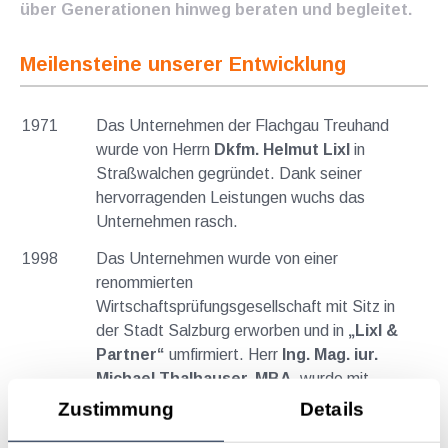
über Generationen hinweg beraten und begleitet.
Meilensteine unserer Entwicklung
1971
Das Unternehmen der Flachgau Treuhand
wurde von Herrn
Dkfm. Helmut Lixl
in
Straßwalchen gegründet. Dank seiner
hervorragenden Leistungen wuchs das
Unternehmen rasch.
1998
Das Unternehmen wurde von einer
renommierten
Wirtschaftsprüfungsgesellschaft mit Sitz in
der Stadt Salzburg erworben und in
„Lixl &
Partner“
umfirmiert. Herr
Ing. Mag. iur.
Michael Thalhauser, MBA,
wurde mit
dessen Management beauftragt. Er konnte
Zustimmung
Details
das Unternehmen erfolgreich fortführen,