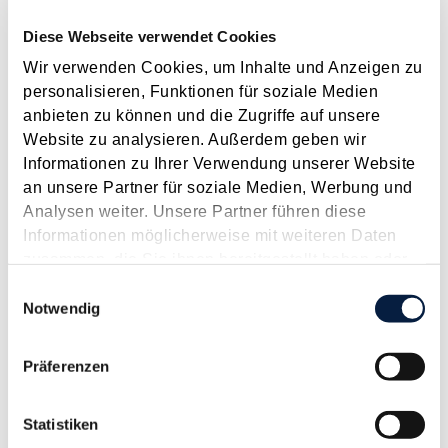
was zu weiterem Wachstum führte.
Diese Webseite verwendet Cookies
2002
Die Lixl & Partner übersiedelte in ein
größeres und
moderneres Büro
am
Wir verwenden Cookies, um Inhalte und Anzeigen zu
heutigen Standort und es erfolgte die
personalisieren, Funktionen für soziale Medien
Umfirmierung in „Flachgau Treuhand“.
anbieten zu können und die Zugriffe auf unsere
Website zu analysieren. Außerdem geben wir
2009
Herr Thalhauser
hat die Flachgau
Informationen zu Ihrer Verwendung unserer Website
Treuhand erworben und führt diese seither
an unsere Partner für soziale Medien, Werbung und
als
alleiniger geschäftsführender
Analysen weiter. Unsere Partner führen diese
Gesellschafter.
Informationen möglicherweise mit weiteren Daten
2013
Die Flachgau Treuhand hat aufgrund des
zusammen, die Sie ihnen bereitgestellt haben oder
Wachstums eine
weitere Kanzlei
am
die sie im Rahmen Ihrer Nutzung der Dienste
Einwilligungsauswahl
gleichen Standort eröffnet.
gesammelt haben.
Notwendig
Aktuell
Die Flachgau Treuhand beschäftigt mehr
Präferenzen
als 20 Mitarbeiterinnen und Mitarbeiter. Sie
ist überwiegend in der Region Nord-
Salzburg und West-Oberösterreich aber
Statistiken
auch darüber hinaus und weltweit tätig,