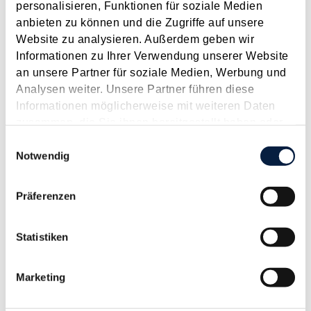
Empfang, Management, Beratung, Abschlusserstellung,
personalisieren, Funktionen für soziale Medien
Personalverrechnung u. Administration
anbieten zu können und die Zugriffe auf unsere
Website zu analysieren. Außerdem geben wir
Weiterer Standort:
Informationen zu Ihrer Verwendung unserer Website
Schwemmstraße 14
an unsere Partner für soziale Medien, Werbung und
5204 Straßwalchen
Analysen weiter. Unsere Partner führen diese
Buchführung
Informationen möglicherweise mit weiteren Daten
zusammen, die Sie ihnen bereitgestellt haben oder
Kontaktdaten:
die sie im Rahmen Ihrer Nutzung der Dienste
Telefon: +43 (0)6215/6116-100
Einwilligungsauswahl
gesammelt haben.
Notwendig
Fax: +43 (0)6215/6116-160
E-Mail:
office@flachgau-treuhand.at
Präferenzen
Karte
Statistiken
Unsere Kanzleien befinden sich im Zentrum Straßwalchens.
Marketing
Über die Autobahn A1 kommend erreichen Sie uns über die
Autobahnabfahrten Wallersee, Thalgau oder Mondsee.