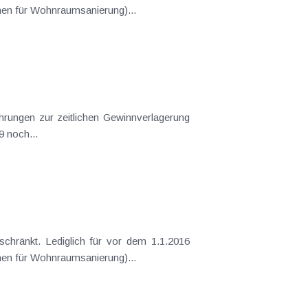
n für Wohnraumsanierung)...
n müssen bis Ende 2019 noch...
ene Darlehen für Wohnraumsanierung)...