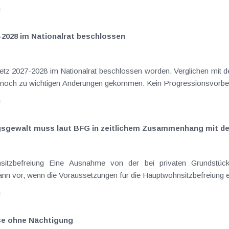
n
-2028 im Nationalrat beschlossen
setz 2027-2028 im Nationalrat beschlossen worden. Verglichen mit d
aus dem Juli 2026 ) ist es dabei vereinzelt noch zu wichtigen Ä
n
ngsgewalt muss laut BFG in zeitlichem Zusammenhang mit d
eräußerungen regelmäßig anfallenden
nn vor, wenn die Voraussetzungen für die Hauptwohnsitzbefreiung erfü
n
ise ohne Nächtigung