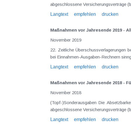
abgeschlossene Versicherungsverträge 
Langtext
empfehlen
drucken
Maßnahmen vor Jahresende 2019 - Alle
November 2019
22. Zeitliche Überschussverlagerungen bei Vermietungen Bei Vermietungen gelten die obenstehenden Ausfü
Langtext
empfehlen
drucken
Maßnahmen vor Jahresende 2018 - Für
November 2018
(Topf-)Sonderausgaben Die Absetzbarkeit der sogenannten Topfsonderausgaben wurde zuletzt stark eingeschränkt. Lediglich für vor dem 1.1.2016
ab
Langtext
empfehlen
drucken