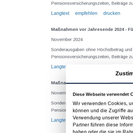
Pensionsversicherungszeiten, Beiträge zur
Langtext
empfehlen
drucken
Maßnahmen vor Jahresende 2024 - Für
November 2024
Sonderausgaben ohne Höchstbetrag und Kirchenbeitrag Folgende Sonderausgaben sind ohne Höchstbetrag u
Pensionsversicherungszeiten, Beiträge zur
Langtext
empfehlen
drucken
Zusti
Maßnahmen vor Jahresende 2023 - Für
November 2023
Diese Webseite verwendet 
Sonderausgaben ohne Höchstbetrag und Kirchenbeitrag Folgende Sonderausgaben sind ohne Höchstbetrag u
Wir verwenden Cookies, um
Pensionsversicherungszeiten, Beiträge zur
können und die Zugriffe au
Verwendung unserer Websit
Langtext
empfehlen
drucken
Partner führen diese Infor
haben oder die sie im Rah