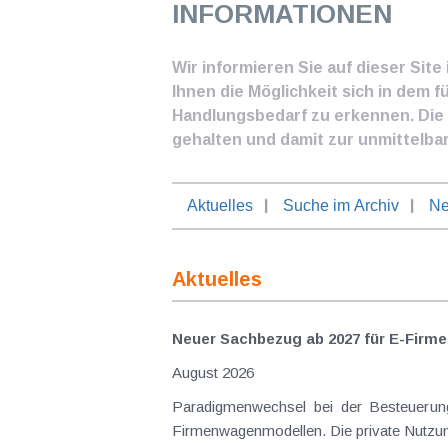
INFORMATIONEN
Wir informieren Sie auf dieser Sit
Ihnen die Möglichkeit sich in dem f
Handlungsbedarf zu erkennen. Die I
gehalten und damit zur unmittelba
Aktuelles
Suche im Archiv
Ne
Aktuelles
Neuer Sachbezug ab 2027 für E-Firme
August 2026
Paradigmenwechsel bei der Besteuerung von E-Dienstwagen Über Jahre hinweg galten reine 
Firmenwagenmodellen. Die private Nutzung