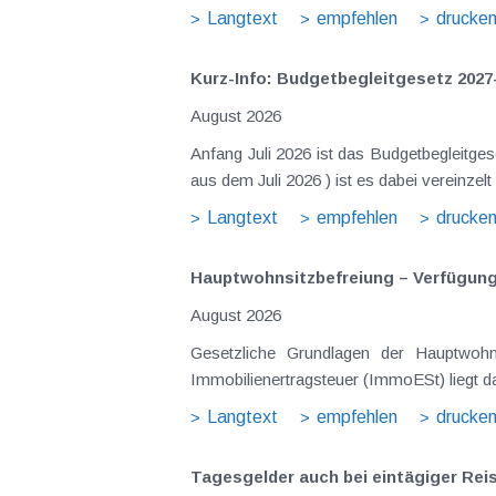
Langtext
empfehlen
drucke
Kurz-Info: Budgetbegleitgesetz 2027
August 2026
Anfang Juli 2026 ist das Budgetbegleitge
Langtext
empfehlen
drucke
Hauptwohnsitz​­befreiung – Verfügu
August 2026
Gesetzliche Grundlagen der Hauptwohnsitzbefreiung Eine Ausnahme von der bei privaten Grundstücksv
Immobilienertragsteuer (ImmoESt) liegt da
Langtext
empfehlen
drucke
Tagesgelder auch bei eintägiger Re