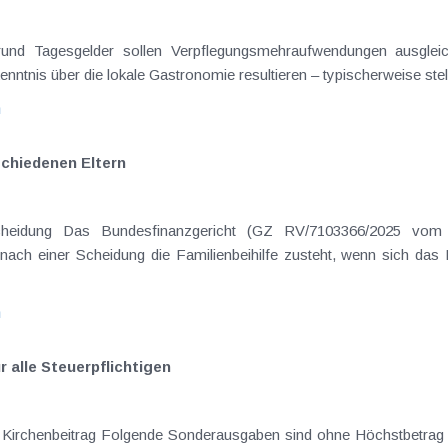
on Dienstreisen
enntnis über die lokale Gastronomie resultieren – typischerweise stell
n
schiedenen Eltern
hatte sich mit der Frage
nach einer Scheidung die Familienbeihilfe zusteht, wenn sich das
n
 alle Steuerpflichtigen
nbeschränkt abzugsfähig: Nachkauf von