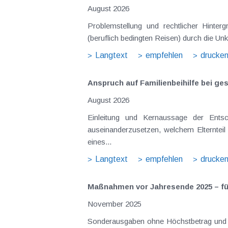
August 2026
Problemstellung und rechtlicher Hintergrund Tagesgelder sollen Verpflegungsmehraufwendungen ausgleichen, welche im Zuge v
(beruflich bedingten Reisen) durch die Unk
Langtext
empfehlen
drucke
Anspruch auf Familienbeihilfe bei ge
August 2026
Einleitung und Kernaussage der Entscheidung Das Bundesfinanzgericht (GZ RV/7103366/2025 vom 10.02.2026) 
auseinanderzusetzen, welchem Elternteil 
eines...
Langtext
empfehlen
drucke
Maßnahmen vor Jahresende 2025 – für
November 2025
Sonderausgaben ohne Höchstbetrag und Kirchenbeitrag Folgende Sonderausgaben sind ohne Höchstbetrag u