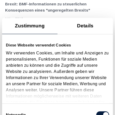
Brexit: BMF-Informationen zu steuerlichen
Konsequenzen eines "ungeregelten Brexits"
März 2019
Zustimmung
Details
Wie es mit dem Austrittsvorhaben des Vereinigten Königreichs
nach der Ablehnung des "Austrittsabkommens" durch das
britische Parlament Mitte Jänner 2019 tatsächlich weitergeht,
Diese Webseite verwendet Cookies
ist ungewiss. Generell sind folgende drei Szenarien möglich .
Geregelter Austritt...
Wir verwenden Cookies, um Inhalte und Anzeigen zu
personalisieren, Funktionen für soziale Medien
Langtext
empfehlen
drucken
anbieten zu können und die Zugriffe auf unsere
Website zu analysieren. Außerdem geben wir
Vorübergehende Verwendung von drittländischen Kfz
Informationen zu Ihrer Verwendung unserer Website
in der EU - Neuregelung ab 1.5.2015
an unsere Partner für soziale Medien, Werbung und
Mai 2015
Analysen weiter. Unsere Partner führen diese
Informationen möglicherweise mit weiteren Daten
Der Tatbestand einer vorübergehenden Verwendung von
zusammen, die Sie ihnen bereitgestellt haben oder
drittländischen Kfz in der EU ermöglichte es bisher , dass
die sie im Rahmen Ihrer Nutzung der Dienste
Einwilligungsauswahl
ausländische Dienstfahrzeuge in der EU auch privat genutzt
gesammelt haben.
Notwendig