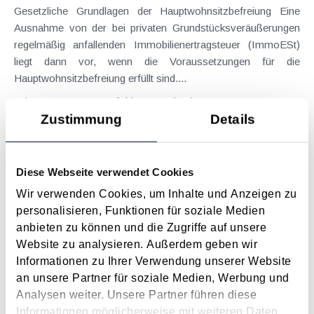
Gesetzliche Grundlagen der Hauptwohnsitzbefreiung Eine
Ausnahme von der bei privaten Grundstücksveräußerungen
regelmäßig anfallenden Immobilienertragsteuer (ImmoESt)
liegt dann vor, wenn die Voraussetzungen für die
Hauptwohnsitzbefreiung erfüllt sind....
Langtext
empfehlen
drucken
Zustimmung
Details
Tagesgelder auch bei eintägiger Reise ohne
Nächtigung
Diese Webseite verwendet Cookies
August 2026
Wir verwenden Cookies, um Inhalte und Anzeigen zu
Problemstellung und rechtlicher Hintergrund Tagesgelder
personalisieren, Funktionen für soziale Medien
sollen Verpflegungsmehraufwendungen ausgleichen, welche
anbieten zu können und die Zugriffe auf unsere
im Zuge von Dienstreisen (beruflich bedingten Reisen) durch
Website zu analysieren. Außerdem geben wir
die Unkenntnis über die lokale Gastronomie resultieren –
Informationen zu Ihrer Verwendung unserer Website
typischerweise stellt sich das Problem in der...
an unsere Partner für soziale Medien, Werbung und
Analysen weiter. Unsere Partner führen diese
Langtext
empfehlen
drucken
Informationen möglicherweise mit weiteren Daten