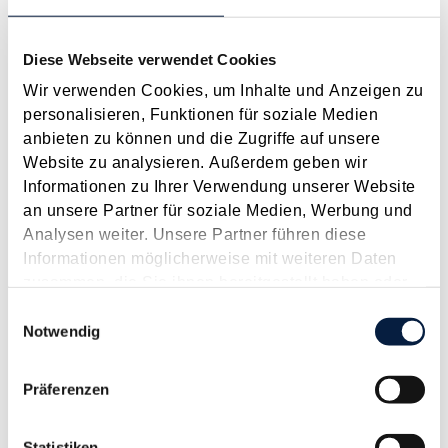
Es ist einige Jahre her, dass es schon einmal einen
Handwerkerbonus gegeben hat. In den Jahren 2014 bis 2017
gab es in Österreich einen Handwerkerbonus, der damals bis
Diese Webseite verwendet Cookies
zu 600 € betragen konnte ( siehe dazu Beitrag aus dem Juni
Wir verwenden Cookies, um Inhalte und Anzeigen zu
2016 ). Mit dem "Handwerkerbonus PLUS" kommt...
personalisieren, Funktionen für soziale Medien
Langtext
empfehlen
drucken
anbieten zu können und die Zugriffe auf unsere
Website zu analysieren. Außerdem geben wir
Informationen zu Ihrer Verwendung unserer Website
Sonderausgaben
an unsere Partner für soziale Medien, Werbung und
Januar 2023
Analysen weiter. Unsere Partner führen diese
Definition, Auflistung und Beschreibung der wichtigsten
Informationen möglicherweise mit weiteren Daten
Sonderausgaben.
zusammen, die Sie ihnen bereitgestellt haben oder
die sie im Rahmen Ihrer Nutzung der Dienste
Einwilligungsauswahl
Langtext
empfehlen
drucken
gesammelt haben.
Notwendig
Steuerreform kompakt III - Gegenfinanzierungen für
Präferenzen
die Steuerreform
Dezember 2015
Statistiken