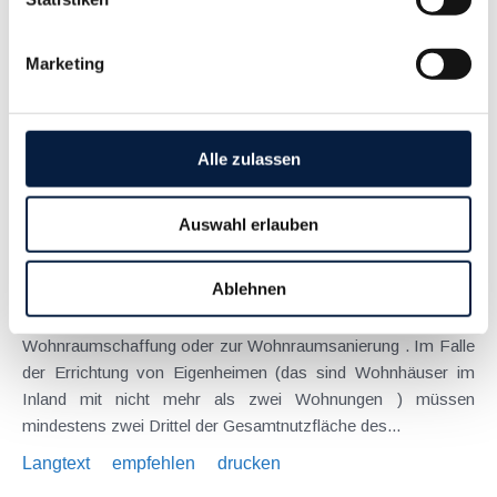
Erhöhung der Kapitalertragsteuer Die Kapitalertragsteuer wird
von bisher 25% auf 27,5% erhöht . Die erhöhte KESt gilt auch
Marketing
für Zuwendungen von Privatstiftungen, Erträge aus der
Veräußerung von Wertpapieren oder für Ausschüttungen
aus...
Langtext
empfehlen
drucken
Alle zulassen
Kein Sonderausgabenabzug bei teilweise vermieteten
Auswahl erlauben
Eigenheimen trotz Liebhaberei
Juni 2013
Ablehnen
Zu den Sonderausgaben zählen auch Ausgaben zur
Wohnraumschaffung oder zur Wohnraumsanierung . Im Falle
der Errichtung von Eigenheimen (das sind Wohnhäuser im
Inland mit nicht mehr als zwei Wohnungen ) müssen
mindestens zwei Drittel der Gesamtnutzfläche des...
Langtext
empfehlen
drucken