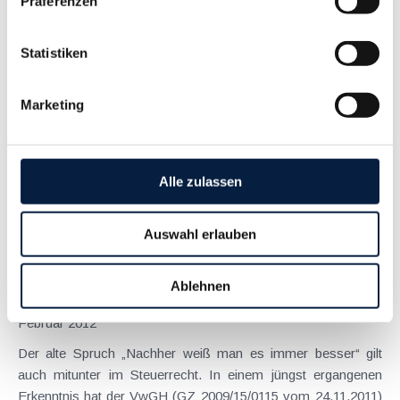
Präferenzen
Anspruch auf Familienbeihilfe bei geschiedenen Eltern
Statistiken
August 2026
Einleitung und Kernaussage der Entscheidung Das
Marketing
Bundesfinanzgericht (GZ RV/7103366/2025 vom 10.02.2026)
hatte sich mit der Frage auseinanderzusetzen, welchem
Elternteil nach einer Scheidung die Familienbeihilfe zusteht,
wenn sich das Kind tatsächlich überwiegend im Haushalt
Alle zulassen
eines...
Langtext
empfehlen
drucken
Auswahl erlauben
Zeitnaher Grundstücksverkauf als werterhellender
Ablehnen
Umstand
Februar 2012
Der alte Spruch „Nachher weiß man es immer besser“ gilt
auch mitunter im Steuerrecht. In einem jüngst ergangenen
Erkenntnis hat der VwGH (GZ 2009/15/0115 vom 24.11.2011)