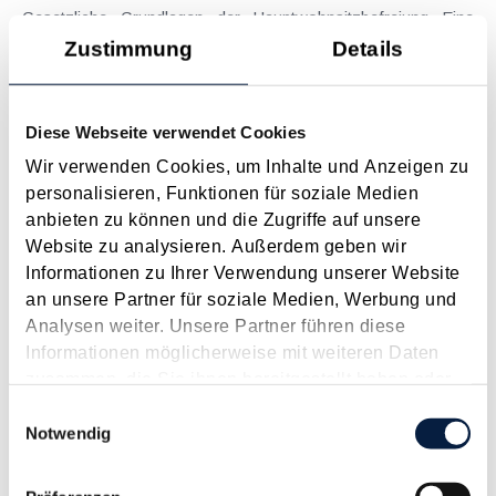
Gesetzliche Grundlagen der Hauptwohnsitzbefreiung Eine
Ausnahme von der bei privaten Grundstücksveräußerungen
Zustimmung
Details
regelmäßig anfallenden Immobilienertragsteuer (ImmoESt)
liegt dann vor, wenn die Voraussetzungen für die
Hauptwohnsitzbefreiung erfüllt sind....
Diese Webseite verwendet Cookies
Langtext
empfehlen
drucken
Wir verwenden Cookies, um Inhalte und Anzeigen zu
personalisieren, Funktionen für soziale Medien
anbieten zu können und die Zugriffe auf unsere
Tagesgelder auch bei eintägiger Reise ohne
Website zu analysieren. Außerdem geben wir
Nächtigung
Informationen zu Ihrer Verwendung unserer Website
August 2026
an unsere Partner für soziale Medien, Werbung und
Problemstellung und rechtlicher Hintergrund Tagesgelder
Analysen weiter. Unsere Partner führen diese
sollen Verpflegungsmehraufwendungen ausgleichen, welche
Informationen möglicherweise mit weiteren Daten
im Zuge von Dienstreisen (beruflich bedingten Reisen) durch
zusammen, die Sie ihnen bereitgestellt haben oder
die Unkenntnis über die lokale Gastronomie resultieren –
die sie im Rahmen Ihrer Nutzung der Dienste
Einwilligungsauswahl
typischerweise stellt sich das Problem in der...
gesammelt haben.
Notwendig
Langtext
empfehlen
drucken