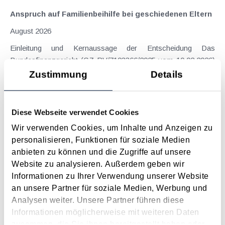
Anspruch auf Familienbeihilfe bei geschiedenen Eltern
August 2026
Einleitung und Kernaussage der Entscheidung Das
Bundesfinanzgericht (GZ RV/7103366/2025 vom 10.02.2026)
hatte sich mit der Frage auseinanderzusetzen, welchem
Zustimmung
Details
Elternteil nach einer Scheidung die Familienbeihilfe zusteht,
wenn sich das Kind tatsächlich überwiegend im Haushalt
eines...
Diese Webseite verwendet Cookies
Langtext
empfehlen
drucken
Wir verwenden Cookies, um Inhalte und Anzeigen zu
personalisieren, Funktionen für soziale Medien
anbieten zu können und die Zugriffe auf unsere
Digitalsteuergesetz 2020 besteuert Onlinewerbung
Website zu analysieren. Außerdem geben wir
März 2020
Informationen zu Ihrer Verwendung unserer Website
Im Rahmen des Abgabenänderungsgesetzes 2020 wurde
an unsere Partner für soziale Medien, Werbung und
auch das Digitalsteuergesetz 2020 beschlossen, das mit 1.
Analysen weiter. Unsere Partner führen diese
Jänner 2020 in Österreich in Kraft getreten ist. Zielsetzung
Informationen möglicherweise mit weiteren Daten
dabei ist es, Onlinewerbung , welche sich an inländische
zusammen, die Sie ihnen bereitgestellt haben oder