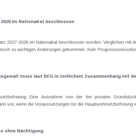
n
-2028 im Nationalrat beschlossen
setz 2027-2028 im Nationalrat beschlossen worden. Verglichen mit d
aus dem Juli 2026 ) ist es dabei vereinzelt noch zu wichtigen Ä
n
ngsgewalt muss laut BFG in zeitlichem Zusammenhang mit d
eräußerungen regelmäßig anfallenden
nn vor, wenn die Voraussetzungen für die Hauptwohnsitzbefreiung erfü
n
ise ohne Nächtigung