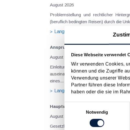
August 2026
Problemstellung und rechtlicher Hintergrund Tagesgelder sollen Verpflegungsmehraufwendungen ausgleichen, welche im Zuge v
(beruflich bedingten Reisen) durch die Unk
Langtext
empfehlen
drucke
Zusti
Anspruch auf Familienbeihilfe bei ge
Diese Webseite verwendet 
August 2026
Wir verwenden Cookies, um
Einleitung und Kernaussage der Entscheidung Das Bundesfinanzgericht (GZ RV/7103366/2025 vom 10.02.2026) 
können und die Zugriffe au
auseinanderzusetzen, welchem Elternteil 
Verwendung unserer Websit
eines...
Partner führen diese Infor
Langtext
empfehlen
drucke
haben oder die sie im Rah
Einwilligungsauswahl
Hauptwohnsitz​­befreiung – Verfügu
Notwendig
August 2026
Gesetzliche Grundlagen der Hauptwohnsitzbefreiung Eine Ausnahme von der bei privaten Grundstücksv