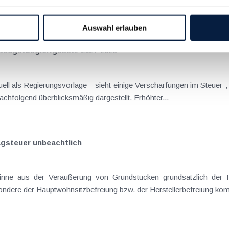
nn vor, wenn die Voraussetzungen für die Hauptwohnsitzbefreiung erfü
Auswahl erlauben
Budgetbegleitgesetz 2027-2028
ll als Regierungsvorlage – sieht einige Verschärfungen im Steuer-,
Aspekte und "Sparmaßnahmen" werden nachfolgend überblicksmäßig dargestellt. Erhöhter...
ragsteuer unbeachtlich
Befreiungstatbestand gegeben ist. In