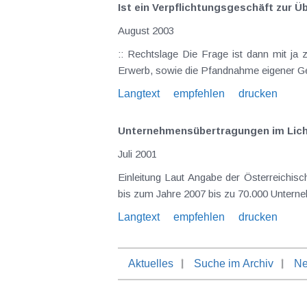
Ist ein Verpflichtungsgeschäft zur 
August 2003
:: Rechtslage Die Frage ist dann mit ja zu beantworten, wenn die Gesellschaft selbst das Verpflichtungsgeschäft eingeht. Grundsätzlich ist zwar der
Erwerb, sowie die Pfandnahme eigener Ge
Langtext
empfehlen
drucken
Unternehmensübertragungen im Licht
Juli 2001
Einleitung Laut Angabe der Österreichischen Bundesregierung werden in den kommenden Jahren bis zu 50.000, laut Gewerbe- und Handelsforschung
bis zum Jahre 2007 bis zu 70.000 Unterneh
Langtext
empfehlen
drucken
Aktuelles
Suche im Archiv
Ne