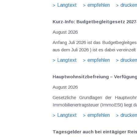
Langtext
empfehlen
drucke
Kurz-Info: Budgetbegleitgesetz 2027
August 2026
Anfang Juli 2026 ist das Budgetbegleitge
Langtext
empfehlen
drucke
Hauptwohnsitz​­befreiung – Verfügu
August 2026
Gesetzliche Grundlagen der Hauptwohnsitzbefreiung Eine Ausnahme von der bei privaten Grundstücksv
Immobilienertragsteuer (ImmoESt) liegt da
Langtext
empfehlen
drucke
Tagesgelder auch bei eintägiger Re