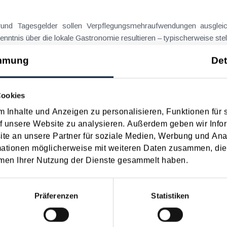
on Dienstreisen
enntnis über die lokale Gastronomie resultieren – typischerweise stell
n
mmung
Det
schiedenen Eltern
Cookies
 Inhalte und Anzeigen zu personalisieren, Funktionen für 
hatte sich mit der Frage
f unsere Website zu analysieren. Außerdem geben wir Infor
nach einer Scheidung die Familienbeihilfe zusteht, wenn sich das
e an unsere Partner für soziale Medien, Werbung und Ana
mationen möglicherweise mit weiteren Daten zusammen, die 
n
men Ihrer Nutzung der Dienste gesammelt haben.
ngsgewalt muss laut BFG in zeitlichem Zusammenhang mit d
Präferenzen
Statistiken
eräußerungen regelmäßig anfallenden