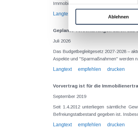
Immobilienertragsteuer (ImmoESt) liegt da
Langtext
empfehlen
drucken
Ablehnen
Geplante Verschärfungen durch das 
Juli 2026
Das Budgetbegleitgesetz 2027-2028 – aktue
Langtext
empfehlen
drucken
Vorvertrag ist für die Immobilienert
September 2019
Seit 1.4.2012 unterliegen sämtliche Gewinne aus der Veräußerung von Grundstücken grundsätzlich der Immobilienertragsteuer , sofern nicht ein
Langtext
empfehlen
drucken