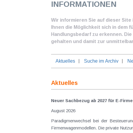
INFORMATIONEN
Wir informieren Sie auf dieser Sit
Ihnen die Möglichkeit sich in dem f
Handlungsbedarf zu erkennen. Die I
gehalten und damit zur unmittelba
Aktuelles
Suche im Archiv
Ne
Aktuelles
Neuer Sachbezug ab 2027 für E-Firme
August 2026
Paradigmenwechsel bei der Besteuerung von E-Dienstwagen Über Jahre hinweg galten reine 
Firmenwagenmodellen. Die private Nutzung