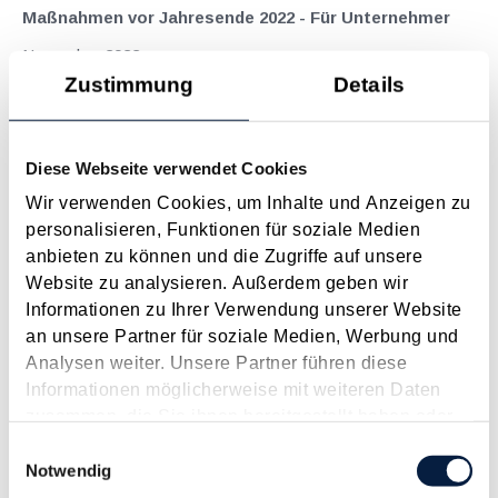
Maßnahmen vor Jahresende 2022 - Für Unternehmer
November 2022
Zustimmung
Details
Trotz oder gerade wegen der aktuell turbulenten Zeiten sollte
der näher rückende Jahreswechsel auch dieses Mal zum
Anlass für einen Steuer-Check genommen werden. Denn es
Diese Webseite verwendet Cookies
finden sich regelmäßig Möglichkeiten, durch gezielte
Maßnahmen legal Steuern zu sparen...
Wir verwenden Cookies, um Inhalte und Anzeigen zu
personalisieren, Funktionen für soziale Medien
Langtext
empfehlen
drucken
anbieten zu können und die Zugriffe auf unsere
Website zu analysieren. Außerdem geben wir
Maßnahmen vor Jahresende 2021 - Für Unternehmer
Informationen zu Ihrer Verwendung unserer Website
November 2021
an unsere Partner für soziale Medien, Werbung und
Analysen weiter. Unsere Partner führen diese
Der näher rückende Jahreswechsel sollte auch dieses Mal
Informationen möglicherweise mit weiteren Daten
zum Anlass für einen Steuer-Check genommen werden. Denn
zusammen, die Sie ihnen bereitgestellt haben oder
es finden sich regelmäßig Möglichkeiten, durch gezielte
die sie im Rahmen Ihrer Nutzung der Dienste
Einwilligungsauswahl
Maßnahmen legal Steuern zu sparen bzw. die
gesammelt haben.
Notwendig
Voraussetzungen dafür zu schaffen. Die...