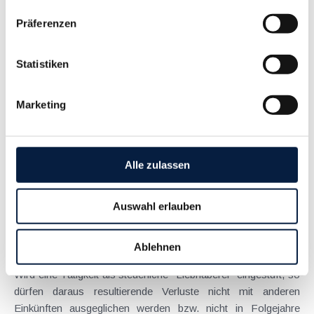
Langtext
empfehlen
drucken
Präferenzen
Maßnahmen vor Jahresende 2020 - Für Unternehmer
Statistiken
November 2020
Auch oder gerade in einem von der Corona-Krise geprägten
Marketing
Jahr sollte der näher rückende Jahreswechsel zum Anlass für
einen Steuer-Check genommen werden. Denn es finden sich
regelmäßig Möglichkeiten, durch gezielte Maßnahmen legal
Steuern zu sparen bzw....
Alle zulassen
Langtext
empfehlen
drucken
Auswahl erlauben
Liebhaberei bei der großen und kleinen Vermietung
Ablehnen
August 2019
Wird eine Tätigkeit als steuerliche "Liebhaberei" eingestuft, so
dürfen daraus resultierende Verluste nicht mit anderen
Einkünften ausgeglichen werden bzw. nicht in Folgejahre