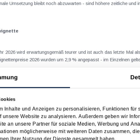
ale Umsetzung bleibt noch abzuwarten - sind höhere zeitliche und inh
vignette
hr 2026 wird erwartungsgemäß teurer und ist auch das letzte Mal al
Vignettenpreise 2026 wurden um 2,9 % angepasst - im Einzelnen gelten
mmung
Det
 muss möglicherweise getauscht werden
Cookies
die damit zusammenhängende mangelnde Verlängerung der Zertifi
 Inhalte und Anzeigen zu personalisieren, Funktionen für 
gistrierkasse notwendig machen. Von der Umstellung können also...
f unsere Website zu analysieren. Außerdem geben wir Infor
e an unsere Partner für soziale Medien, Werbung und Ana
mationen möglicherweise mit weiteren Daten zusammen, die 
men Ihrer Nutzung der Dienste gesammelt haben.