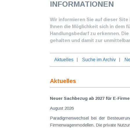
INFORMATIONEN
Wir informieren Sie auf dieser Sit
Ihnen die Möglichkeit sich in dem f
Handlungsbedarf zu erkennen. Die I
gehalten und damit zur unmittelba
Aktuelles
Suche im Archiv
Ne
Aktuelles
Neuer Sachbezug ab 2027 für E-Firme
August 2026
Paradigmenwechsel bei der Besteuerung von E-Dienstwagen Über Jahre hinweg galten reine 
Firmenwagenmodellen. Die private Nutzung