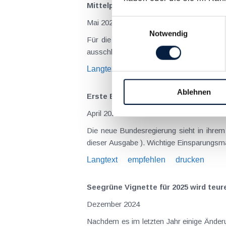
Mittelpunkt der Lebensinteressen in 
Einwilligungsauswahl
Mai 2025
Notwendig
Für die unbeschränkte Steuerpflicht in 
ausschlaggebend, welche dem Doppelbes
Langtext
empfehlen
drucken
Ablehnen
Erste Budgetsanierungs­maßnahmen
April 2025
Die neue Bundesregierung sieht in ihrem
dieser Ausgabe ). Wichtige Einsparungs
Langtext
empfehlen
drucken
Seegrüne Vignette für 2025 wird teur
Dezember 2024
Nachdem es im letzten Jahr einige Änderu