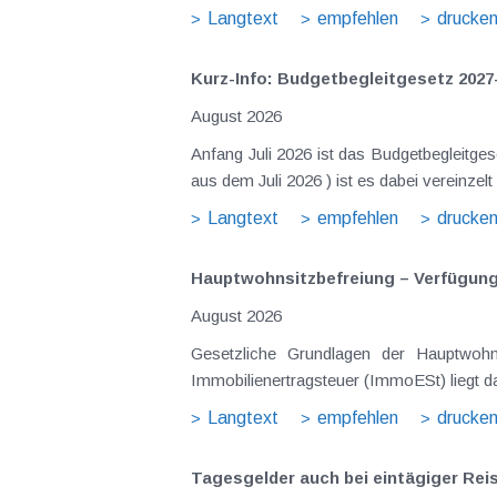
Langtext
empfehlen
drucke
Kurz-Info: Budgetbegleitgesetz 2027
August 2026
Anfang Juli 2026 ist das Budgetbegleitge
Langtext
empfehlen
drucke
Hauptwohnsitz​­befreiung – Verfügu
August 2026
Gesetzliche Grundlagen der Hauptwohnsitzbefreiung Eine Ausnahme von der bei privaten Grundstücksv
Immobilienertragsteuer (ImmoESt) liegt da
Langtext
empfehlen
drucke
Tagesgelder auch bei eintägiger Re