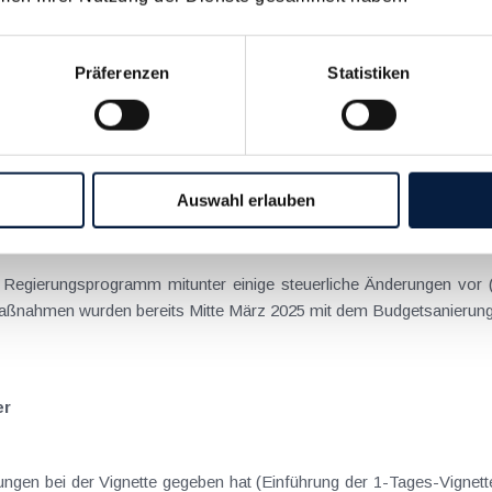
Österreich bei (kurzfristiger) Entsendung in die USA
Präferenzen
Statistiken
einem Staat, woraus regelmäßig das Besteuerungsrecht am Welteink
teuerungsabkommen (DBA) folgend nacheinander geprüft werden mü
Auswahl erlauben
 beschlossen
 Regierungsprogramm mitunter einige steuerliche Änderungen vor 
maßnahmen wurden bereits Mitte März 2025 mit dem Budgetsanieru
er
ngen bei der Vignette gegeben hat (Einführung der 1-Tages-Vignette