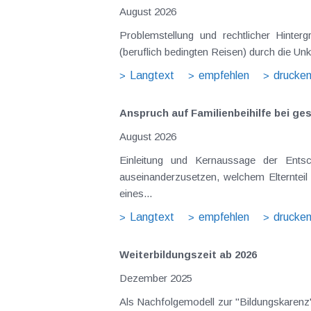
August 2026
Problemstellung und rechtlicher Hintergrund Tagesgelder sollen Verpflegungsmehraufwendungen ausgleichen, welche im Zuge v
(beruflich bedingten Reisen) durch die Unk
Langtext
empfehlen
drucke
Anspruch auf Familienbeihilfe bei ge
August 2026
Einleitung und Kernaussage der Entscheidung Das Bundesfinanzgericht (GZ RV/7103366/2025 vom 10.02.2026) 
auseinanderzusetzen, welchem Elternteil 
eines...
Langtext
empfehlen
drucke
Weiterbildungszeit ab 2026
Dezember 2025
Als Nachfolgemodell zur "Bildungskarenz