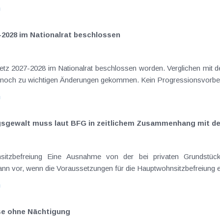
n
-2028 im Nationalrat beschlossen
setz 2027-2028 im Nationalrat beschlossen worden. Verglichen mit d
aus dem Juli 2026 ) ist es dabei vereinzelt noch zu wichtigen Ä
n
ngsgewalt muss laut BFG in zeitlichem Zusammenhang mit d
eräußerungen regelmäßig anfallenden
nn vor, wenn die Voraussetzungen für die Hauptwohnsitzbefreiung erfü
n
ise ohne Nächtigung