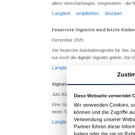
allem Verschärfungen. Vorgesehen - die fin
Langtext
empfehlen
drucken
Feuerrote Vignette wird letzte Klebe
Dezember 2025
Die feuerrote Autobahnvignette für das Ja
nur noch die digitale Vignette geben. Die 
Langtext
empfehlen
drucken
Zusti
Signaturkarte bei Registrierkassen
Juni 2025
Diese Webseite verwendet 
Eine Sicherheitslücke ("EUCLeak") und 
Wir verwenden Cookies, um
einen Tausch der Signaturkarte in der Re
können und die Zugriffe au
Verwendung unserer Websit
Langtext
empfehlen
drucken
Partner führen diese Infor
haben oder die sie im Rah