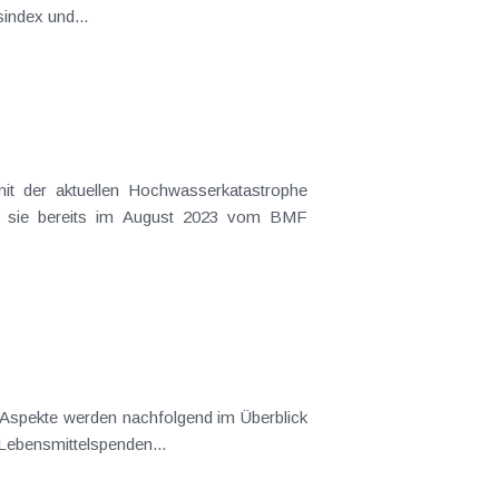
index und...
t der aktuellen Hochwasserkatastrophe
wie sie bereits im August 2023 vom BMF
 Aspekte werden nachfolgend im Überblick
sprozess werden wir Sie auf dem Laufenden halten. Steuerfreie Lebensmittelspenden...