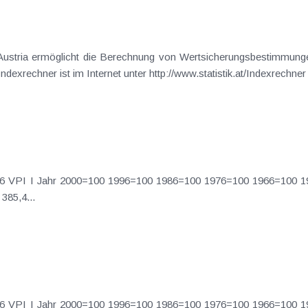
k Austria ermöglicht die Berechnung von Wertsicherungsbestimmun
375,4 478,3 Ø ’01 102,7 108,0 141,3 219,6 385,4...