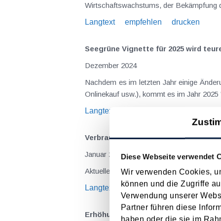
Wirtschaftswachstums, der Bekämpfung de
Langtext
empfehlen
drucken
Seegrüne Vignette für 2025 wird teur
Dezember 2024
Nachdem es im letzten Jahr einige Änderu
Onlinekauf usw.), kommt es im Jahr 2025 
Langtext
empfehlen
drucken
Zusti
Verbraucherpreisindex
Januar 2024
Diese Webseite verwendet 
Aktueller VPI sowie monatliche und jährli
Wir verwenden Cookies, um
können und die Zugriffe au
Langtext
empfehlen
drucken
Verwendung unserer Websit
Partner führen diese Infor
Erhöhung der Kategorie-Mietzinse
haben oder die sie im Rah