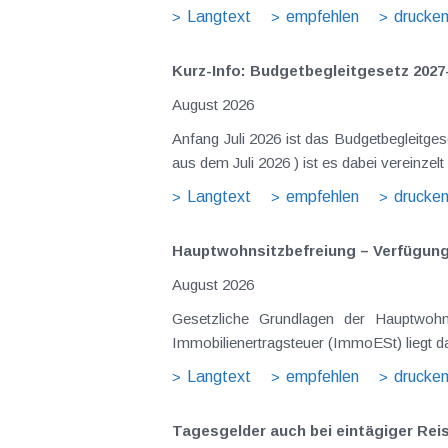
Langtext
empfehlen
drucke
Kurz-Info: Budgetbegleitgesetz 2027
August 2026
Anfang Juli 2026 ist das Budgetbegleitge
Langtext
empfehlen
drucke
Hauptwohnsitz​­befreiung – Verfügu
August 2026
Gesetzliche Grundlagen der Hauptwohnsitzbefreiung Eine Ausnahme von der bei privaten Grundstücksv
Immobilienertragsteuer (ImmoESt) liegt da
Langtext
empfehlen
drucke
Tagesgelder auch bei eintägiger Re