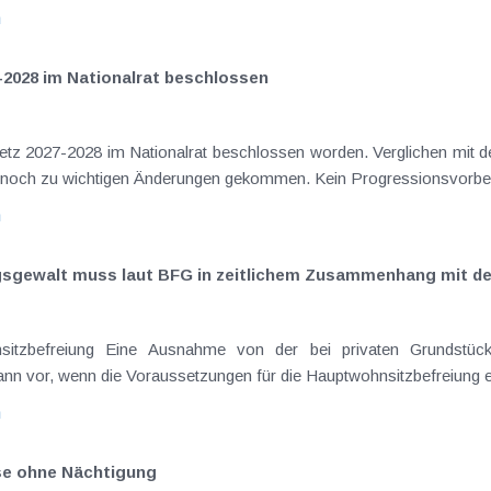
n
-2028 im Nationalrat beschlossen
setz 2027-2028 im Nationalrat beschlossen worden. Verglichen mit d
aus dem Juli 2026 ) ist es dabei vereinzelt noch zu wichtigen Ä
n
ngsgewalt muss laut BFG in zeitlichem Zusammenhang mit d
eräußerungen regelmäßig anfallenden
nn vor, wenn die Voraussetzungen für die Hauptwohnsitzbefreiung erfü
n
ise ohne Nächtigung