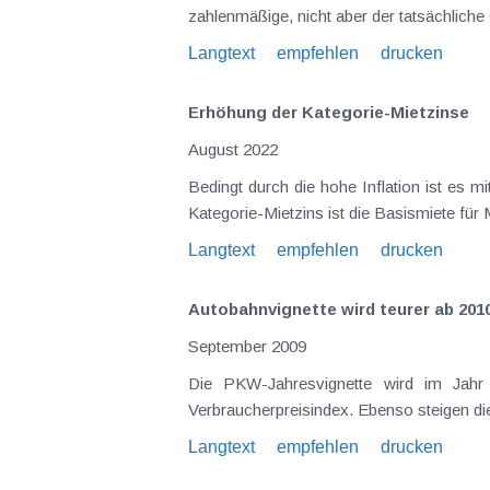
zahlenmäßige, nicht aber der tatsächlich
Langtext
empfehlen
drucken
Erhöhung der Kategorie-Mietzinse
August 2022
Bedingt durch die hohe Inflation ist es 
Kategorie-Mietzins ist die Basismiete fü
Langtext
empfehlen
drucken
Autobahnvignette wird teurer ab 201
September 2009
Die PKW-Jahresvignette wird im Jahr 2010 76,2 € anstelle von 73,8 € kosten. Die Preissteigerung entspricht d
Verbraucherpreisindex. Ebenso steigen die
Langtext
empfehlen
drucken