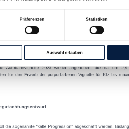
 der Kategorie-Mietzinse (Kategoriemieten) gekommen. Während die K
Präferenzen
Statistiken
erhöht worden sind, erfolgte die Erhöhung für 2023 (nur) im Juni bzw. Juli. Der Kategorie-Mietzins i
Auswahl erlauben
die Autobahnvignette 2023 wieder angehoben, diesmal um 2,
elten für den Erwerb der purpurfarbenen Vignette für Kfz bis ma
Begutachtungsentwurf
oll die sogenannte "kalte Progression" abgeschafft werden. Bisla