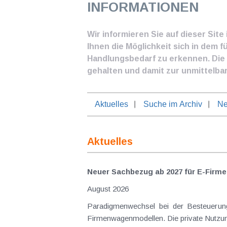
INFORMATIONEN
Wir informieren Sie auf dieser Sit
Ihnen die Möglichkeit sich in dem f
Handlungsbedarf zu erkennen. Die I
gehalten und damit zur unmittelba
Aktuelles
Suche im Archiv
Ne
Aktuelles
Neuer Sachbezug ab 2027 für E-Firme
August 2026
Paradigmenwechsel bei der Besteuerung von E-Dienstwagen Über Jahre hinweg galten reine 
Firmenwagenmodellen. Die private Nutzung