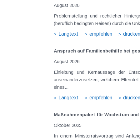
August 2026
Problemstellung und rechtlicher Hintergrund Tagesgelder sollen Verpflegungsmehraufwendungen ausgleichen, welche im Zuge v
(beruflich bedingten Reisen) durch die Unk
Langtext
empfehlen
drucke
Anspruch auf Familienbeihilfe bei ge
August 2026
Einleitung und Kernaussage der Entscheidung Das Bundesfinanzgericht (GZ RV/7103366/2025 vom 10.02.2026) 
auseinanderzusetzen, welchem Elternteil 
eines...
Langtext
empfehlen
drucke
Maßnahmenpaket für Wachstum und 
Oktober 2025
In einem Ministerratsvortrag sind Anfa