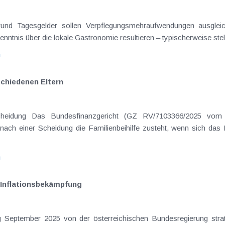
on Dienstreisen
enntnis über die lokale Gastronomie resultieren – typischerweise stell
n
schiedenen Eltern
hatte sich mit der Frage
nach einer Scheidung die Familienbeihilfe zusteht, wenn sich das
n
Inflationsbekämpfung
ng September 2025 von der österreichischen Bundesregierung str