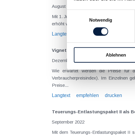
August 2023
Einwilligungsauswahl
Mit 1. Juli 2023 ist es zu einer Erhöhung
Notwendig
Langtext
empfehlen
drucken
Vignette für 2023 wird teurer
Ablehnen
Dezember 2022
Wie erwartet werden die Preise für 
Verbraucherpreisindex). Im Einzelnen g
Preise...
Langtext
empfehlen
drucken
Teuerungs-Entlastungspaket II als 
September 2022
Mit dem Teuerungs-Entlastungspaket II s