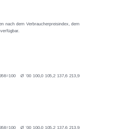
gen nach dem Verbraucherpreisindex, dem
Baukosten- und dem Baupreisindex. Der Indexrechner ist im Internet unter http://www.statistik.at/Indexrechner verfügbar.