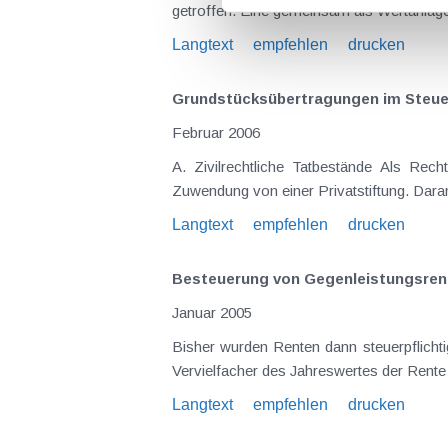
getroffen. Eine gemeinsam als Wertanlage 
Langtext
empfehlen
drucken
Grundstücksübertragungen im Steue
Februar 2006
A. Zivilrechtliche Tatbestände Als Rechtstitel für Grundstücksübertragungen kommen in Frage: Kauf, Tausch, Schenkung, Erbschaft, Rente und
Zuwendung von einer Privatstiftung. Daran
Langtext
empfehlen
drucken
Besteuerung von Gegenleistungsrent
Januar 2005
Bisher wurden Renten dann steuerpflichti
Vervielfacher des Jahreswertes der Rente 
Langtext
empfehlen
drucken