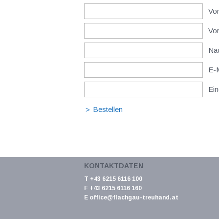
Vor
Vo
Nac
E-M
Ein
KONTAKTDATEN
T +43 6215 6116 100
F +43 6215 6116 160
E
office@flachgau-treuhand.at