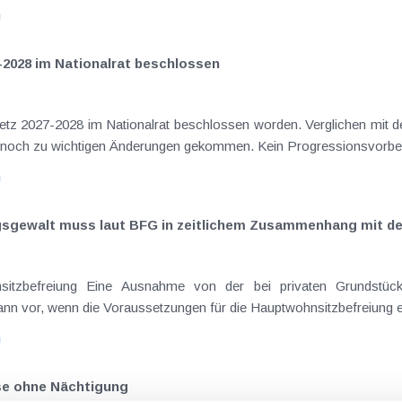
n
-2028 im Nationalrat beschlossen
setz 2027-2028 im Nationalrat beschlossen worden. Verglichen mit d
aus dem Juli 2026 ) ist es dabei vereinzelt noch zu wichtigen Ä
n
ngsgewalt muss laut BFG in zeitlichem Zusammenhang mit d
eräußerungen regelmäßig anfallenden
nn vor, wenn die Voraussetzungen für die Hauptwohnsitzbefreiung erfü
n
ise ohne Nächtigung