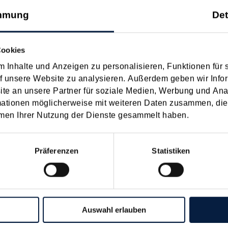
mmung
Det
on Dienstreisen
enntnis über die lokale Gastronomie resultieren – typischerweise stell
Cookies
n
 Inhalte und Anzeigen zu personalisieren, Funktionen für 
f unsere Website zu analysieren. Außerdem geben wir Infor
schiedenen Eltern
e an unsere Partner für soziale Medien, Werbung und Ana
mationen möglicherweise mit weiteren Daten zusammen, die 
men Ihrer Nutzung der Dienste gesammelt haben.
hatte sich mit der Frage
nach einer Scheidung die Familienbeihilfe zusteht, wenn sich das
Präferenzen
Statistiken
n
eisrente im Scheidungsvergleich
Auswahl erlauben
dung hatten zwei Eheleute eine Vereinbarung über die Unterhaltspf