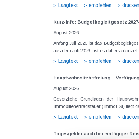
Langtext
empfehlen
drucke
Kurz-Info: Budgetbegleitgesetz 2027
August 2026
Anfang Juli 2026 ist das Budgetbegleitge
Langtext
empfehlen
drucke
Hauptwohnsitz​­befreiung – Verfügu
August 2026
Gesetzliche Grundlagen der Hauptwohnsitzbefreiung Eine Ausnahme von der bei privaten Grundstücksv
Immobilienertragsteuer (ImmoESt) liegt da
Langtext
empfehlen
drucke
Tagesgelder auch bei eintägiger Re