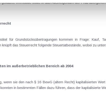
gekaufte Immobilie sollte in das Alleineigentum der Frau übergehen, 
rrecht
 knüpft das Steuerrecht folgende Steuertatbestände, wobei zu untersc
en im außerbetrieblichen Bereich ab 2004
g, wenn sie den nach § 16 BewG (altem Recht) kapitalisierten Wer
konnten in bestimmten Fällen dazu führen, dass der kapitalisierte Wer