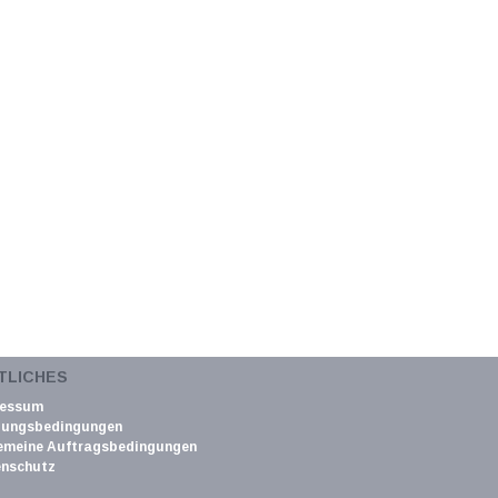
TLICHES
ressum
zungsbedingungen
emeine Auftragsbedingungen
nschutz