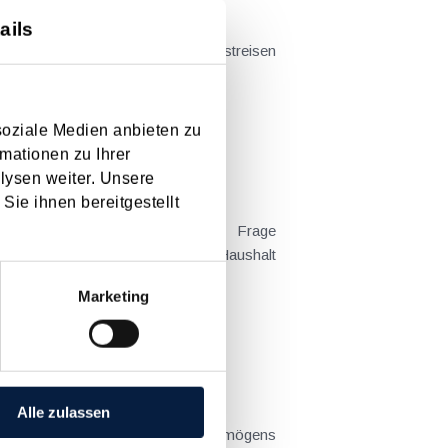
ails
t sich das Problem in der...
soziale Medien anbieten zu
mationen zu Ihrer
lysen weiter. Unsere
Sie ihnen bereitgestellt
 Kind tatsächlich überwiegend im Haushalt
Marketing
Alle zulassen
lichten und die Aufteilung des Vermögens