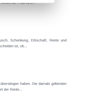
wobei die Frau eine...
heiden ist, ob...
t überstiegen haben. Die damals geltenden
t der Rente...