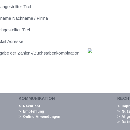
angestellter Titel
rname Nachname / Firma
hgestellter Titel
ail Adresse
gabe der Zahlen-/Buchstabenkombination
KOMMUNIKATION
RECH
Nachricht
Imp
Empfehlung
Nut
Online-Anwendungen
Allg
Date