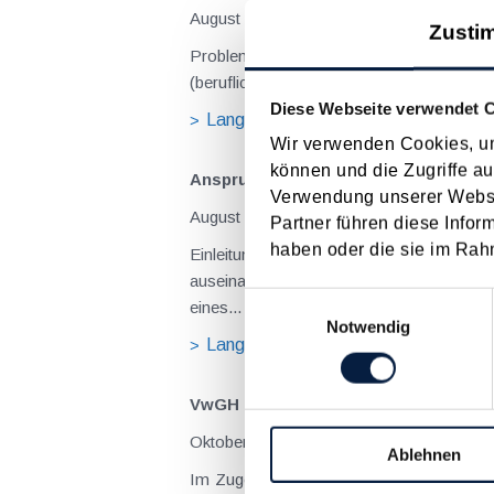
August 2026
Zusti
Problemstellung und rechtlicher Hintergrund Tagesgelder sollen Verpflegungsmehraufwendungen ausgleichen, welche im Zuge v
(beruflich bedingten Reisen) durch die Unk
Diese Webseite verwendet 
Langtext
empfehlen
drucke
Wir verwenden Cookies, um
können und die Zugriffe au
Anspruch auf Familienbeihilfe bei ge
Verwendung unserer Websit
August 2026
Partner führen diese Infor
haben oder die sie im Rah
Einleitung und Kernaussage der Entscheidung Das Bundesfinanzgericht (GZ RV/7103366/2025 vom 10.02.2026) 
auseinanderzusetzen, welchem Elternteil 
Einwilligungsauswahl
eines...
Notwendig
Langtext
empfehlen
drucke
VwGH zur Steuerpflicht einer Kaufpr
Oktober 2023
Ablehnen
Im Zuge einer einvernehmlichen Eheschei