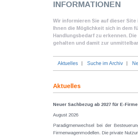
INFORMATIONEN
Wir informieren Sie auf dieser Sit
Ihnen die Möglichkeit sich in dem f
Handlungsbedarf zu erkennen. Die I
gehalten und damit zur unmittelba
Aktuelles
Suche im Archiv
Ne
Aktuelles
Neuer Sachbezug ab 2027 für E-Firme
August 2026
Paradigmenwechsel bei der Besteuerung von E-Dienstwagen Über Jahre hinweg galten reine 
Firmenwagenmodellen. Die private Nutzung