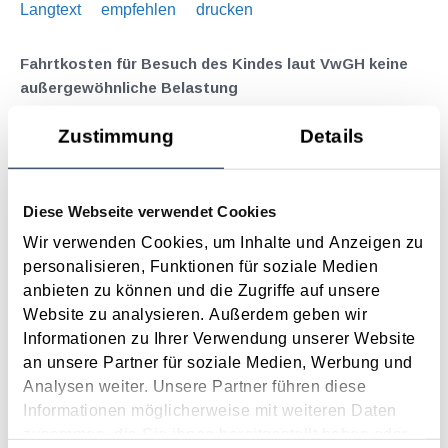
Langtext
empfehlen
drucken
Fahrtkosten für Besuch des Kindes laut VwGH keine
außergewöhnliche Belastung
August 2025
Zustimmung
Details
Die Anforderungen an die steuerliche Geltendmachung als
außergewöhnliche Belastung sind bekanntermaßen
Außergewöhnlichkeit, Zwangsläufigkeit und die
Diese Webseite verwendet Cookies
Beeinträchtigung der wirtschaftlichen Leistungsfähigkeit. Der
Wir verwenden Cookies, um Inhalte und Anzeigen zu
VwGH hatte sich (GZ Ro 2021/13/0018 vom...
personalisieren, Funktionen für soziale Medien
Langtext
empfehlen
drucken
anbieten zu können und die Zugriffe auf unsere
Website zu analysieren. Außerdem geben wir
Informationen zu Ihrer Verwendung unserer Website
Regelbedarfsätze für Unterhaltsleistungen für das
an unsere Partner für soziale Medien, Werbung und
Kalenderjahr 2025 veröffentlicht
Analysen weiter. Unsere Partner führen diese
Februar 2025
Informationen möglicherweise mit weiteren Daten
Die Höhe der Unterhaltsleistungen für Kinder als Folge einer
zusammen, die Sie ihnen bereitgestellt haben oder