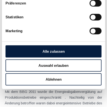
Präferenzen
Highlights des Abgabenänderungsgesetzes 2016
Statistiken
Januar 2017
Das Abgabenänderungsgesetz 2016 (AbgÄG 2016) wurde am
Marketing
15. Dezember 2016 im Nationalrat beschlossen. Nachfolgend
sollen ausgewählte Punkte überblicksmäßig dargestellt
werden. Umsatzsteuer Wie es bereits der VwGH getan hat,
wird ab Jänner 2017 auch...
Alle zulassen
Langtext
empfehlen
drucken
Auswahl erlauben
Ausschluss der Energieabgabenvergütung für
Dienstleistungsbetriebe verstößt gegen EU-Recht
Ablehnen
September 2016
Mit dem BBG 2011 wurde die Energieabgabenvergütung auf
Produktionsbetriebe eingeschränkt . Nachteilig von der
Änderung betroffen waren dabei energieintensive Betriebe des