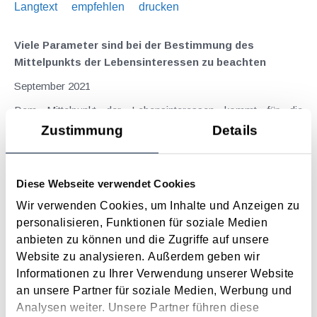
Langtext
empfehlen
drucken
Viele Parameter sind bei der Bestimmung des
Mittelpunkts der Lebensinteressen zu beachten
September 2021
Dem Mittelpunkt der Lebensinteressen kommt für die
Beurteilung der Ansässigkeit von natürlichen Personen und
Zustimmung
Details
folglich für die Bestimmung der unbeschränkten Steuerpflicht
in dem einen oder anderen Staat große Bedeutung zu. Gemäß
Doppelbesteuerungsabkommen...
Diese Webseite verwendet Cookies
Langtext
empfehlen
drucken
Wir verwenden Cookies, um Inhalte und Anzeigen zu
personalisieren, Funktionen für soziale Medien
anbieten zu können und die Zugriffe auf unsere
Unbeschränkte Steuerpflicht für
Website zu analysieren. Außerdem geben wir
Hauptwohnsitzbefreiung
Informationen zu Ihrer Verwendung unserer Website
August 2019
an unsere Partner für soziale Medien, Werbung und
Die Hauptwohnsitzbefreiung ermöglicht die Befreiung von der
Analysen weiter. Unsere Partner führen diese