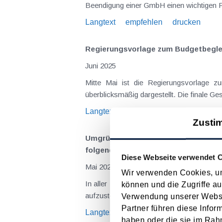
Beendigung einer GmbH einen wichtigen 
Langtext
empfehlen
drucken
Regierungsvorlage zum Budgetbeglei
Juni 2025
Mitte Mai ist die Regierungsvorlage z
Langtext
empfehlen
drucken
Zusti
Umgründungen und Gruppenbesteuerun
folgenden Tag
Diese Webseite verwendet 
Mai 2023
Wir verwenden Cookies, um
In aller Regel wird der Bilanzstichtag al
können und die Zugriffe au
aufzustellende Jahresabschluss dann glei
Verwendung unserer Websit
Partner führen diese Infor
Langtext
empfehlen
drucken
haben oder die sie im Rah