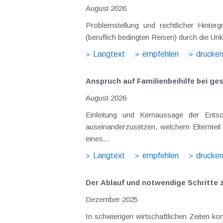
August 2026
Problemstellung und rechtlicher Hintergrund Tagesgelder sollen Verpflegungsmehraufwendungen ausgleichen, welche im Zuge v
(beruflich bedingten Reisen) durch die Unk
Langtext
empfehlen
drucke
Anspruch auf Familienbeihilfe bei ge
August 2026
Einleitung und Kernaussage der Entscheidung Das Bundesfinanzgericht (GZ RV/7103366/2025 vom 10.02.2026) 
auseinanderzusetzen, welchem Elternteil 
eines...
Langtext
empfehlen
drucke
Der Ablauf und notwendige Schritte z
Dezember 2025
In schwierigen wirtschaftlichen Zeiten k