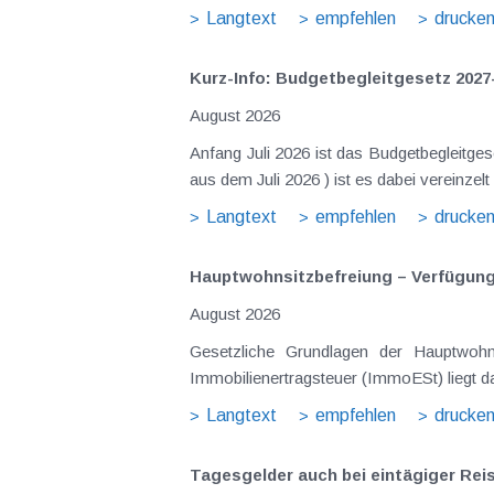
Langtext
empfehlen
drucke
Kurz-Info: Budgetbegleitgesetz 2027
August 2026
Anfang Juli 2026 ist das Budgetbegleitge
Langtext
empfehlen
drucke
Hauptwohnsitz​­befreiung – Verfügu
August 2026
Gesetzliche Grundlagen der Hauptwohnsitzbefreiung Eine Ausnahme von der bei privaten Grundstücksv
Immobilienertragsteuer (ImmoESt) liegt da
Langtext
empfehlen
drucke
Tagesgelder auch bei eintägiger Re