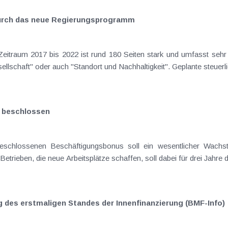
durch das neue Regierungsprogramm
altene Themenbereiche wie
z.B. "Staat und Europa", "Zukunft und Gesellschaft" oder auch "Stan
t beschlossen
ms- und Beschäftigungsimpuls für die
heimische Wirtschaft geschaffen werden. Betrieben, die ne
g des erstmaligen Standes der Innenfinanzierung (BMF-Info)