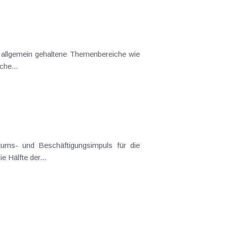
dort und Nachhaltigkeit". Geplante steuerliche...
ue Arbeitsplätze schaffen, soll dabei für drei Jahre die Hälfte der...