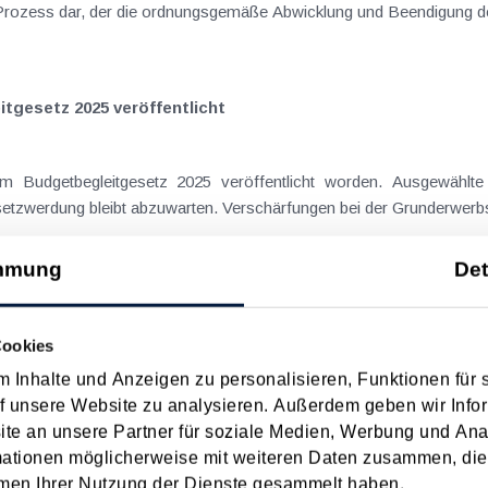
Prozess dar, der die ordnungsgemäße Abwicklung und Beendigung d
tgesetz 2025 veröffentlicht
um Budgetbegleitgesetz 2025 veröffentlicht worden. Ausgewähl
überblicksmäßig dargestellt. Die finale Gesetzwerdung bleibt abzuwarten. Verschärfungen bei 
mmung
Det
g: Kein zeitlicher Unterschied zwischen Ablauf des Vers
Cookies
 Inhalte und Anzeigen zu personalisieren, Funktionen für 
s Tag der Umgründung gewählt. Ursache dafür sind meist praktische Üb
f unsere Website zu analysieren. Außerdem geben wir Infor
chzeitig als Umgründungsbilanz herangezogen werden kann und kein.
e an unsere Partner für soziale Medien, Werbung und Ana
mationen möglicherweise mit weiteren Daten zusammen, die 
men Ihrer Nutzung der Dienste gesammelt haben.