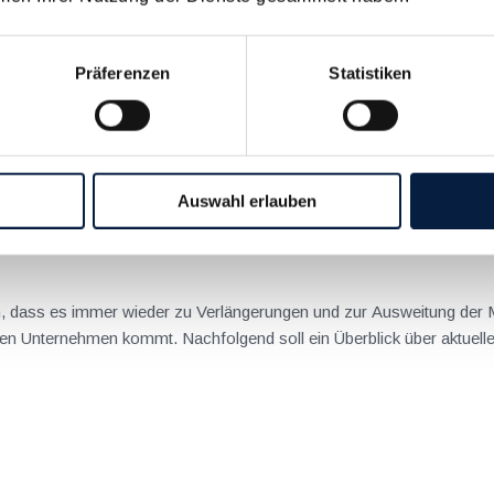
her Investitionsfreibetrag
Präferenzen
Statistiken
esetzes 2022 ist der Investitionsfreibetrag (IFB) in modernisiert
seit 1.1.2023 angeschaffte oder hergestellte (fertiggestellte) Wirtscha
Auswahl erlauben
schaftlichen Maßnahmen gegen die COVID-19 Pandemie
ch, dass es immer wieder zu Verlängerungen und zur Ausweitung der
en Unternehmen kommt. Nachfolgend soll ein Überblick über aktuel