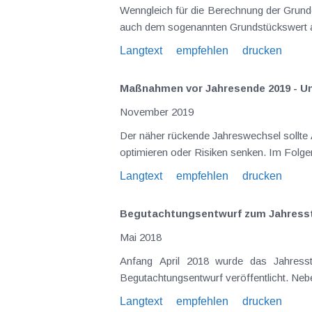
Wenngleich für die Berechnung der Grunderwerbsteuer (GrESt) grundsätzlich der Wert der Gegenleistung (z.B. der Kaufpreis) maßgeblich ist, so kommt
Langtext
empfehlen
drucken
Maßnahmen vor Jahresende 2019 - U
November 2019
Der näher rückende Jahreswechsel sollte Anlass für einem Steuer-Check sein. Durch gezielte Maßnahmen v
optimieren oder Risiken senken. Im Folgend
Langtext
empfehlen
drucken
Begutachtungsentwurf zum Jahresste
Mai 2018
Anfang April 2018 wurde das Jahressteuergesetz 2018 - als Nachfolger von Abgabenänderungsgesetzen im Frühjahr und im Herbst - als
Langtext
empfehlen
drucken