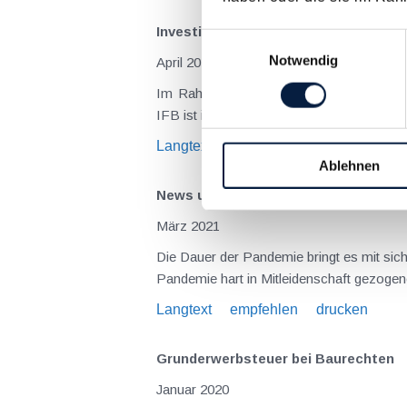
Investitionsfreibetrag und ökologisc
Einwilligungsauswahl
Notwendig
April 2023
Im Rahmen des ökosozialen Steuerreformg
IFB ist in § 11 EStG geregelt und kann für 
Langtext
empfehlen
drucken
Ablehnen
News und Updates rund um die wirt
März 2021
Die Dauer der Pandemie bringt es mit si
Pandemie hart in Mitleidenschaft gezogen
Langtext
empfehlen
drucken
Grunderwerbsteuer bei Baurechten
Januar 2020