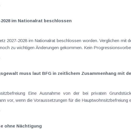
n
-2028 im Nationalrat beschlossen
setz 2027-2028 im Nationalrat beschlossen worden. Verglichen mit d
aus dem Juli 2026 ) ist es dabei vereinzelt noch zu wichtigen Ä
n
ngsgewalt muss laut BFG in zeitlichem Zusammenhang mit d
eräußerungen regelmäßig anfallenden
nn vor, wenn die Voraussetzungen für die Hauptwohnsitzbefreiung erfü
n
ise ohne Nächtigung