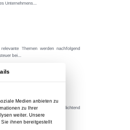
es Unternehmens...
te relevante Themen werden nachfolgend
der Grunderwerbsteuer bei...
ails
chmelzungsstichtags und dem
soziale Medien anbieten zu
erlegungen, weil der ohnehin verpflichtend
mationen zu Ihrer
..
lysen weiter. Unsere
Sie ihnen bereitgestellt