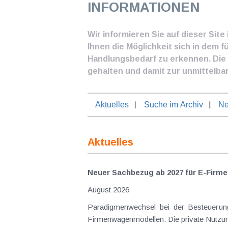
INFORMATIONEN
Wir informieren Sie auf dieser Sit
Ihnen die Möglichkeit sich in dem f
Handlungsbedarf zu erkennen. Die I
gehalten und damit zur unmittelba
Aktuelles
Suche im Archiv
Ne
Aktuelles
Neuer Sachbezug ab 2027 für E-Firme
August 2026
Paradigmenwechsel bei der Besteuerung von E-Dienstwagen Über Jahre hinweg galten reine 
Firmenwagenmodellen. Die private Nutzung