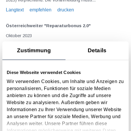
Langtext
empfehlen
drucken
Österreichweiter "Reparaturbonus 2.0"
Oktober 2023
Seit 25. September 2023 kann österreichweit der
Zustimmung
Details
Reparaturbonus wieder in Anspruch genommen werden -
wenngleich mit ein paar Änderungen zur Erstversion der
Förderung ( siehe dazu Beitrag aus dem August 2022 ).
Diese Webseite verwendet Cookies
Nunmehr sind verstärkte Sicherheitsvorkehrungen getroffen
worden,...
Wir verwenden Cookies, um Inhalte und Anzeigen zu
personalisieren, Funktionen für soziale Medien
Langtext
empfehlen
drucken
anbieten zu können und die Zugriffe auf unsere
Website zu analysieren. Außerdem geben wir
Maßnahmenpaket gegen die Teuerung beschlossen
Informationen zu Ihrer Verwendung unserer Website
Juni 2023
an unsere Partner für soziale Medien, Werbung und
Analysen weiter. Unsere Partner führen diese
Die Bundesregierung hat Anfang Mai 2023 weitere
Informationen möglicherweise mit weiteren Daten