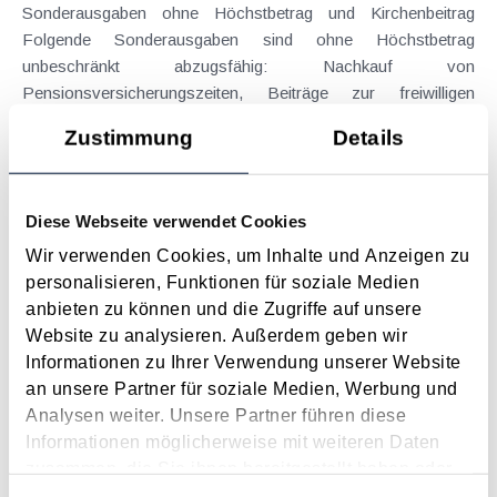
Sonderausgaben ohne Höchstbetrag und Kirchenbeitrag
Folgende Sonderausgaben sind ohne Höchstbetrag
unbeschränkt abzugsfähig: Nachkauf von
Pensionsversicherungszeiten, Beiträge zur freiwilligen
Weiterversicherung in der Pensionsversicherung, bestimmte
Zustimmung
Details
Renten und...
Langtext
empfehlen
drucken
Diese Webseite verwendet Cookies
Sind Kosten zur Berechnung der
Wir verwenden Cookies, um Inhalte und Anzeigen zu
Immobilienertragsteuer abzugsfähig?
personalisieren, Funktionen für soziale Medien
Juli 2023
anbieten zu können und die Zugriffe auf unsere
Website zu analysieren. Außerdem geben wir
Ein Steuerpflichtiger hatte im Jahr 2014 eine Liegenschaft
Informationen zu Ihrer Verwendung unserer Website
(Miteigentumsanteil an einer Liegenschaft) aus dem
an unsere Partner für soziale Medien, Werbung und
Privatvermögen verkauft und hatte hierauf die
Analysen weiter. Unsere Partner führen diese
Immobilienertragsteuer abzuführen. Da es sich um ein
Informationen möglicherweise mit weiteren Daten
sogenanntes "Altgrundstück" handelte, wurde die
zusammen, die Sie ihnen bereitgestellt haben oder
Berechnung...
die sie im Rahmen Ihrer Nutzung der Dienste