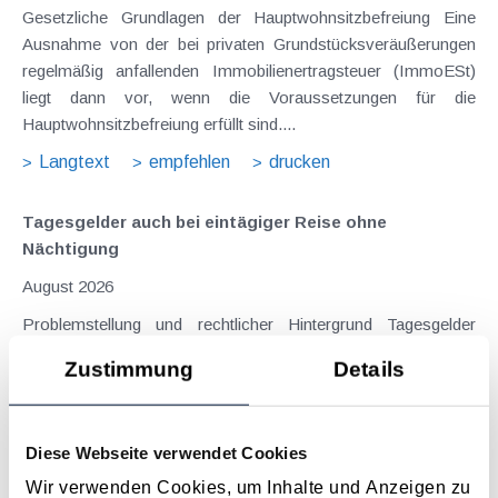
Gesetzliche Grundlagen der Hauptwohnsitzbefreiung Eine
Ausnahme von der bei privaten Grundstücksveräußerungen
regelmäßig anfallenden Immobilienertragsteuer (ImmoESt)
liegt dann vor, wenn die Voraussetzungen für die
Hauptwohnsitzbefreiung erfüllt sind....
Langtext
empfehlen
drucken
Tagesgelder auch bei eintägiger Reise ohne
Nächtigung
August 2026
Problemstellung und rechtlicher Hintergrund Tagesgelder
sollen Verpflegungsmehraufwendungen ausgleichen, welche
Zustimmung
Details
im Zuge von Dienstreisen (beruflich bedingten Reisen) durch
die Unkenntnis über die lokale Gastronomie resultieren –
typischerweise stellt sich das Problem in der...
Diese Webseite verwendet Cookies
Langtext
empfehlen
drucken
Wir verwenden Cookies, um Inhalte und Anzeigen zu