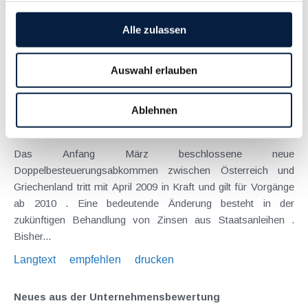
und Nachteile für den...
Alle zulassen
Langtext
empfehlen
drucken
Auswahl erlauben
Änderungen im DBA zwischen Österreich und
Griechenland – Besteuerung von Zinsen aus
griechischen Staatsanleihen
Ablehnen
April 2009
Das Anfang März beschlossene neue
Doppelbesteuerungsabkommen zwischen Österreich und
Griechenland tritt mit April 2009 in Kraft und gilt für Vorgänge
ab 2010 . Eine bedeutende Änderung besteht in der
zukünftigen Behandlung von Zinsen aus Staatsanleihen .
Bisher...
Langtext
empfehlen
drucken
Neues aus der Unternehmensbewertung