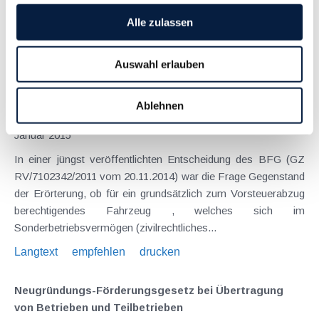
Regelung war, dass zugewiesene Verluste aus
Alle zulassen
Mitunternehmerschaften bisher...
Langtext
empfehlen
drucken
Auswahl erlauben
Kein Vorsteuerabzug für unentgeltlich überlassenes
Ablehnen
Sonderbetriebsvermögen
Januar 2015
In einer jüngst veröffentlichten Entscheidung des BFG (GZ
RV/7102342/2011 vom 20.11.2014) war die Frage Gegenstand
der Erörterung, ob für ein grundsätzlich zum Vorsteuerabzug
berechtigendes Fahrzeug , welches sich im
Sonderbetriebsvermögen (zivilrechtliches...
Langtext
empfehlen
drucken
Neugründungs-Förderungsgesetz bei Übertragung
von Betrieben und Teilbetrieben