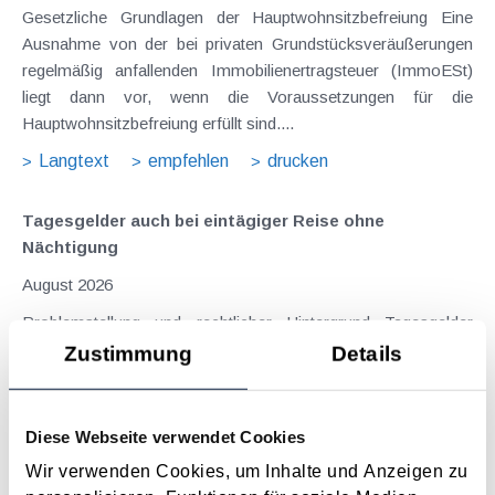
Gesetzliche Grundlagen der Hauptwohnsitzbefreiung Eine
Ausnahme von der bei privaten Grundstücksveräußerungen
regelmäßig anfallenden Immobilienertragsteuer (ImmoESt)
liegt dann vor, wenn die Voraussetzungen für die
Hauptwohnsitzbefreiung erfüllt sind....
Langtext
empfehlen
drucken
Tagesgelder auch bei eintägiger Reise ohne
Nächtigung
August 2026
Problemstellung und rechtlicher Hintergrund Tagesgelder
sollen Verpflegungsmehraufwendungen ausgleichen, welche
Zustimmung
Details
im Zuge von Dienstreisen (beruflich bedingten Reisen) durch
die Unkenntnis über die lokale Gastronomie resultieren –
typischerweise stellt sich das Problem in der...
Diese Webseite verwendet Cookies
Langtext
empfehlen
drucken
Wir verwenden Cookies, um Inhalte und Anzeigen zu