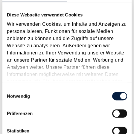
Anspruch auf Familienbeihilfe bei geschiedenen Eltern
Diese Webseite verwendet Cookies
August 2026
Wir verwenden Cookies, um Inhalte und Anzeigen zu
Einleitung und Kernaussage der Entscheidung Das
personalisieren, Funktionen für soziale Medien
Bundesfinanzgericht (GZ RV/7103366/2025 vom 10.02.2026)
anbieten zu können und die Zugriffe auf unsere
hatte sich mit der Frage auseinanderzusetzen, welchem
Website zu analysieren. Außerdem geben wir
Elternteil nach einer Scheidung die Familienbeihilfe zusteht,
Informationen zu Ihrer Verwendung unserer Website
wenn sich das Kind tatsächlich überwiegend im Haushalt
an unsere Partner für soziale Medien, Werbung und
eines...
Analysen weiter. Unsere Partner führen diese
Informationen möglicherweise mit weiteren Daten
Langtext
empfehlen
drucken
zusammen, die Sie ihnen bereitgestellt haben oder
die sie im Rahmen Ihrer Nutzung der Dienste
Einwilligungsauswahl
Steuerliche Maßnahmen zum Jahreswechsel - Für
gesammelt haben.
Notwendig
Unternehmer
Dezember 2008
Präferenzen
Freibetrag für investierte Gewinne (FBiG) Der FBiG als
Investitionsbegünstigung für E-A-Rechner kann nicht nur für
Statistiken
im Laufe des Jahres angeschaffte oder hergestellte