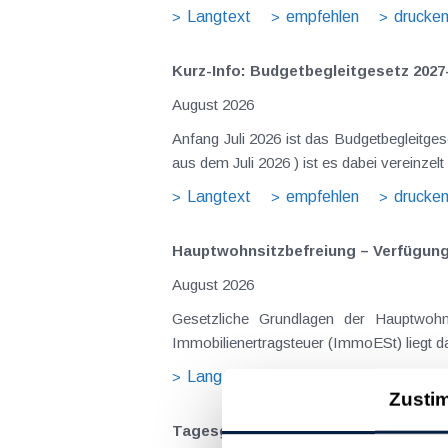
Langtext
empfehlen
drucke
Kurz-Info: Budgetbegleitgesetz 2027
August 2026
Anfang Juli 2026 ist das Budgetbegleitge
Langtext
empfehlen
drucke
Hauptwohnsitz​­befreiung – Verfügu
August 2026
Gesetzliche Grundlagen der Hauptwohnsitzbefreiung Eine Ausnahme von der bei privaten Grundstücksv
Immobilienertragsteuer (ImmoESt) liegt da
Langtext
empfehlen
drucke
Zusti
Tagesgelder auch bei eintägiger Re