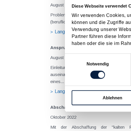
August 2026
Diese Webseite verwendet 
Problemstellung und rechtlicher Hintergrund Tagesgelder sollen Verpflegungsmehraufwendungen ausgleichen, welche im Zuge v
Wir verwenden Cookies, um
(beruflich bedingten Reisen) durch die Unk
können und die Zugriffe au
Verwendung unserer Websit
Langtext
empfehlen
drucke
Partner führen diese Infor
haben oder die sie im Rah
Anspruch auf Familienbeihilfe bei ge
Einwilligungsauswahl
August 2026
Notwendig
Einleitung und Kernaussage der Entscheidung Das Bundesfinanzgericht (GZ RV/7103366/2025 vom 10.02.2026) 
auseinanderzusetzen, welchem Elternteil 
eines...
Langtext
empfehlen
drucke
Ablehnen
Abschaffung der kalten Progression -
Oktober 2022
Mit der Abschaffung der "kalten 