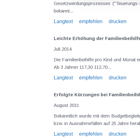
Gesetzwerdungsprozesses ("Teuerungs-En
bekannt...
Langtext
empfehlen
drucken
Leichte Erhöhung der Familienbeihilfe
Juli 2014
Die Familienbeihilfe pro Kind und Monat erhöht sich wie folgt (Werte in €): Alter des Kindes Ab Juli 2014 Bis inkl. Juni 2014 Ab der Geburt 109,70 105,40
Ab 3 Jahren 117,30 112,70...
Langtext
empfehlen
drucken
Erfolgte Kürzungen bei Familienbeihi
August 2011
Bekanntlich wurde mit dem Budgetbegleitgesetz 2011 seit Beginn des Jahres die Altersobergrenze für die Auszahlung der Familienbeihilfe auf 24 Jahre
Langtext
empfehlen
drucken