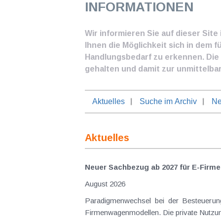
INFORMATIONEN
Wir informieren Sie auf dieser Sit
Ihnen die Möglichkeit sich in dem f
Handlungsbedarf zu erkennen. Die I
gehalten und damit zur unmittelba
Aktuelles
Suche im Archiv
Ne
Aktuelles
Neuer Sachbezug ab 2027 für E-Firme
August 2026
Paradigmenwechsel bei der Besteuerung von E-Dienstwagen Über Jahre hinweg galten reine 
Firmenwagenmodellen. Die private Nutzung