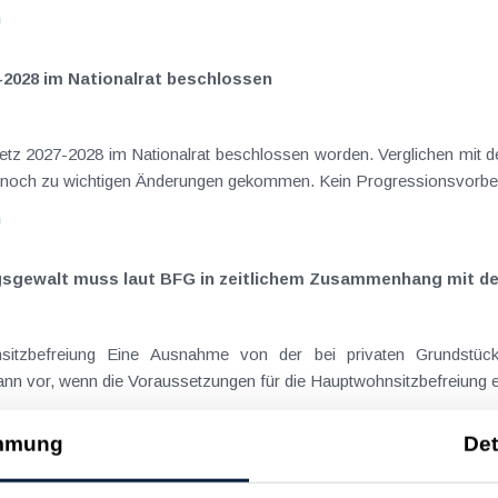
n
-2028 im Nationalrat beschlossen
setz 2027-2028 im Nationalrat beschlossen worden. Verglichen mit d
aus dem Juli 2026 ) ist es dabei vereinzelt noch zu wichtigen Ä
n
ngsgewalt muss laut BFG in zeitlichem Zusammenhang mit d
eräußerungen regelmäßig anfallenden
nn vor, wenn die Voraussetzungen für die Hauptwohnsitzbefreiung erfü
n
mmung
Det
ise ohne Nächtigung