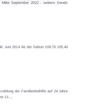
 Mitte September 2022 - weitere Details
bzw. in Ausnahmefällen auf 25 Jahre herabgesetzt . Darüber hinaus wurde auch die erst im Jahr 2008 eingeführte 13....