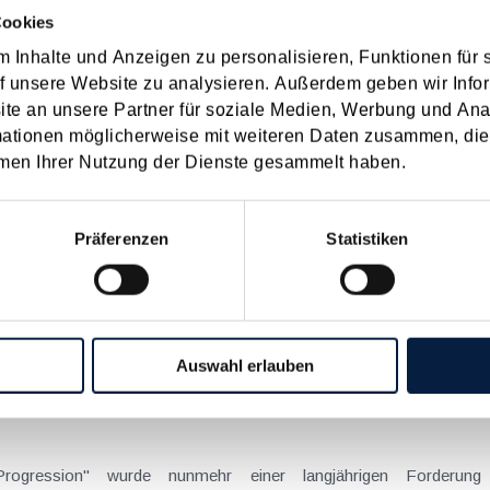
Cookies
on Dienstreisen
 Inhalte und Anzeigen zu personalisieren, Funktionen für 
enntnis über die lokale Gastronomie resultieren – typischerweise stell
f unsere Website zu analysieren. Außerdem geben wir Infor
e an unsere Partner für soziale Medien, Werbung und Ana
n
mationen möglicherweise mit weiteren Daten zusammen, die 
men Ihrer Nutzung der Dienste gesammelt haben.
schiedenen Eltern
Präferenzen
Statistiken
hatte sich mit der Frage
nach einer Scheidung die Familienbeihilfe zusteht, wenn sich das
n
Auswahl erlauben
 was im Jahr 2023 passiert
Progression" wurde nunmehr einer langjährigen Forderu