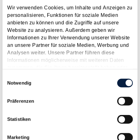
Mai 2016
Wir verwenden Cookies, um Inhalte und Anzeigen zu
personalisieren, Funktionen für soziale Medien
Die Formvorschriften für Anbringen an die Finanzverwaltung
anbieten zu können und die Zugriffe auf unsere
(Erklärungen, Anträge, Beantwortung von Bedenkenvorhalten,
Website zu analysieren. Außerdem geben wir
Rechtsmittel usw.) haben sich über die Jahre immer wieder
Informationen zu Ihrer Verwendung unserer Website
geändert, dabei jedoch nur zum Teil an die modernen
an unsere Partner für soziale Medien, Werbung und
Kommunikationsmittel angepasst....
Analysen weiter. Unsere Partner führen diese
Langtext
empfehlen
drucken
Informationen möglicherweise mit weiteren Daten
zusammen, die Sie ihnen bereitgestellt haben oder
Verdeckte Gewinnausschüttung bei Gesellschafter-
die sie im Rahmen Ihrer Nutzung der Dienste
Einwilligungsauswahl
Verrechnungskonto
gesammelt haben.
Notwendig
Februar 2016
Präferenzen
Forderungen von Kapitalgesellschaften (GmbH, AG)
gegenüber ihren Gesellschaftern , welche oftmals gleichzeitig
in der Gesellschaft auch die Geschäftsführerfunktion
Statistiken
bekleiden, werden von der Finanzverwaltung traditionell
kritisch gesehen und nicht selten in Richtung...
Marketing