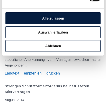
Langtext
empfehlen
drucken
Fremdüblichkeit eines Mietvertrags zwischen nahen
Alle zulassen
Angehörigen
Februar 2016
Auswahl erlauben
Es ist der fehlende Interessensgegensatz (wie er
typischerweise zwischen einander fremden Vertragsparteien
Ablehnen
anzunehmen ist), der dazu führt, dass von der
Finanzverwaltung besonders strenge Anforderungen an die
steuerliche Anerkennung von Verträgen zwischen nahen
Angehörigen...
Langtext
empfehlen
drucken
Strenges Schriftformerfordernis bei befristeten
Mietverträgen
August 2014