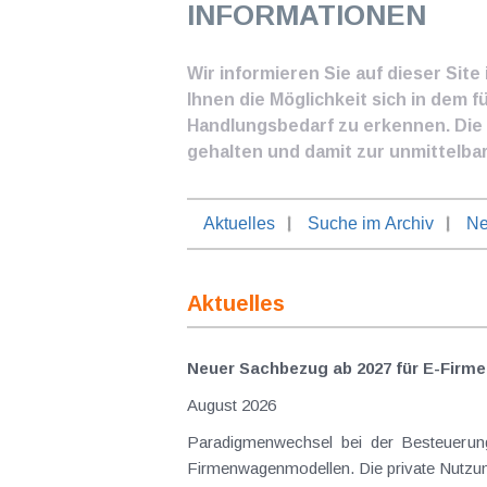
INFORMATIONEN
Wir informieren Sie auf dieser Sit
Ihnen die Möglichkeit sich in dem f
Handlungsbedarf zu erkennen. Die I
gehalten und damit zur unmittelba
Aktuelles
Suche im Archiv
Ne
Aktuelles
Neuer Sachbezug ab 2027 für E-Firme
August 2026
Paradigmenwechsel bei der Besteuerung von E-Dienstwagen Über Jahre hinweg galten reine 
Firmenwagenmodellen. Die private Nutzung