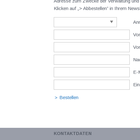
Adresse zum Zwecke der Verwaltung und V
Klicken auf „> Abbestellen” in Ihrem New
An
Vor
Vo
Nac
E-M
Ein
KONTAKTDATEN