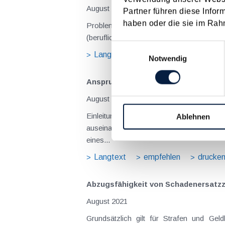
August 2026
Partner führen diese Infor
haben oder die sie im Rah
Problemstellung und rechtlicher Hintergrund Tagesgelder sollen Verpflegungsmehraufwendungen ausgleichen, welche im Zuge v
(beruflich bedingten Reisen) durch die Unk
Einwilligungsauswahl
Langtext
empfehlen
drucke
Notwendig
Anspruch auf Familienbeihilfe bei ge
August 2026
Einleitung und Kernaussage der Entscheidung Das Bundesfinanzgericht (GZ RV/7103366/2025 vom 10.02.2026) 
Ablehnen
auseinanderzusetzen, welchem Elternteil 
eines...
Langtext
empfehlen
drucke
Abzugsfähigkeit von Schadenersatzza
August 2021
Grundsätzlich gilt für Strafen und Ge