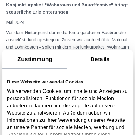
Konjunkturpaket "Wohnraum und Bauoffensive" bringt
steuerliche Erleichterungen
Mai 2024
Vor dem Hintergrund der in die Krise geratenen Baubranche -
ausgelöst durch gestiegene Zinsen wie auch erhöhte Material-
und Lohnkosten - sollen mit dem Konjunkturpaket "Wohnraum
und Bauoffensive" wichtige konjunkturelle Impulse gesetzt
Zustimmung
Details
werden, leistbarer Wohnraum geschaffen...
Langtext
empfehlen
drucken
Diese Webseite verwendet Cookies
Maßnahmen vor Jahresende 2022 - Für alle
Wir verwenden Cookies, um Inhalte und Anzeigen zu
Steuerpflichtigen
personalisieren, Funktionen für soziale Medien
November 2022
anbieten zu können und die Zugriffe auf unsere
Website zu analysieren. Außerdem geben wir
(Topf-)Sonderausgaben Seit der Veranlagung 2021 sind die
Informationen zu Ihrer Verwendung unserer Website
ohnehin in den letzten Jahren stark eingeschränkten
an unsere Partner für soziale Medien, Werbung und
sogenannten Topfsonderausgaben (Versicherungsverträge,
Analysen weiter. Unsere Partner führen diese