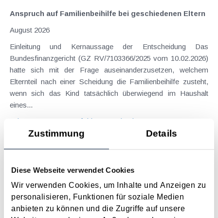
Anspruch auf Familienbeihilfe bei geschiedenen Eltern
August 2026
Einleitung und Kernaussage der Entscheidung Das
Bundesfinanzgericht (GZ RV/7103366/2025 vom 10.02.2026)
hatte sich mit der Frage auseinanderzusetzen, welchem
Elternteil nach einer Scheidung die Familienbeihilfe zusteht,
wenn sich das Kind tatsächlich überwiegend im Haushalt
eines...
Langtext
empfehlen
drucken
Zustimmung
Details
Neuerungen beim Dreiecksgeschäft
Januar 2023
Diese Webseite verwendet Cookies
Ab 01.01.2023 kommt es zu einer kleinen, aber
Wir verwenden Cookies, um Inhalte und Anzeigen zu
möglicherweise für viele Unternehmer interessanten Neuerung
personalisieren, Funktionen für soziale Medien
bei Dreiecksgeschäften. Ein Dreiecksgeschäft ist eine
anbieten zu können und die Zugriffe auf unsere
spezielle Form des Reihengeschäfts, bei dem drei