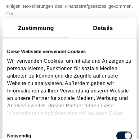
einigen Novellierungen des Finanzstrafgesetzes gekommen.
Für...
Langtext
empfehlen
drucken
Zustimmung
Details
Selbstanzeige als Rückweg in die Steuerehrlichkeit
Diese Webseite verwendet Cookies
März 2010
Wir verwenden Cookies, um Inhalte und Anzeigen zu
Nach der „Liechtenstein-CD“ ist nun offenbar auch die
personalisieren, Funktionen für soziale Medien
„Schweiz-CD“ im Anmarsch. Diese soll gestohlene Schweizer
anbieten zu können und die Zugriffe auf unsere
Bankdaten enthalten und wurde von den deutschen Behörden
Website zu analysieren. Außerdem geben wir
bereits erworben. Auch österreichische „Steuerflüchtlinge“
Informationen zu Ihrer Verwendung unserer Website
können in...
an unsere Partner für soziale Medien, Werbung und
Langtext
empfehlen
drucken
Analysen weiter. Unsere Partner führen diese
Informationen möglicherweise mit weiteren Daten
Die Entlassung
zusammen, die Sie ihnen bereitgestellt haben oder
die sie im Rahmen Ihrer Nutzung der Dienste
November 2009
Einwilligungsauswahl
gesammelt haben.
Notwendig