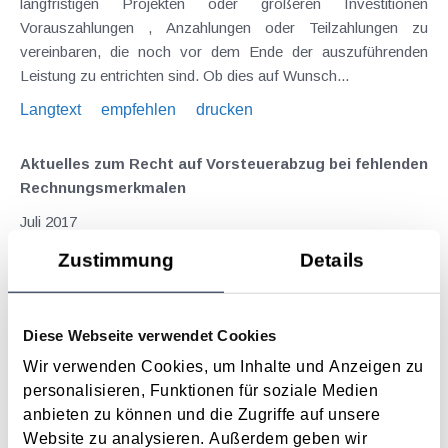
langfristigen Projekten oder größeren Investitionen
Vorauszahlungen , Anzahlungen oder Teilzahlungen zu
vereinbaren, die noch vor dem Ende der auszuführenden
Leistung zu entrichten sind. Ob dies auf Wunsch...
Langtext
empfehlen
drucken
Aktuelles zum Recht auf Vorsteuerabzug bei fehlenden
Rechnungsmerkmalen
Juli 2017
Wir hatten Sie bereits in der KI 01/17 über ein für Unternehmer
Zustimmung
Details
sehr erfreuliches EuGH-Urteil informiert. In diesem Urteil hielt
der EuGH fest, dass unzureichende Angaben zum
Leistungszeitraum oder zum Leistungsgegenstand auf der
Diese Webseite verwendet Cookies
Rechnung durch zusätzliche Dokumente oder...
Wir verwenden Cookies, um Inhalte und Anzeigen zu
Langtext
empfehlen
drucken
personalisieren, Funktionen für soziale Medien
anbieten zu können und die Zugriffe auf unsere
Website zu analysieren. Außerdem geben wir
Erleichterungen beim Vorsteuerabzug dank EuGH-