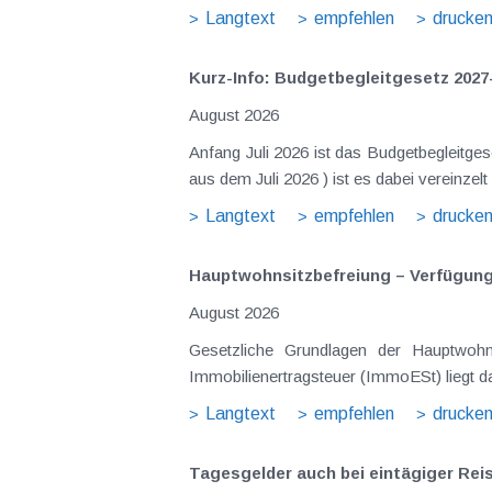
Langtext
empfehlen
drucke
Kurz-Info: Budgetbegleitgesetz 2027
August 2026
Anfang Juli 2026 ist das Budgetbegleitge
Langtext
empfehlen
drucke
Hauptwohnsitz​­befreiung – Verfügu
August 2026
Gesetzliche Grundlagen der Hauptwohnsitzbefreiung Eine Ausnahme von der bei privaten Grundstücksv
Immobilienertragsteuer (ImmoESt) liegt da
Langtext
empfehlen
drucke
Tagesgelder auch bei eintägiger Re