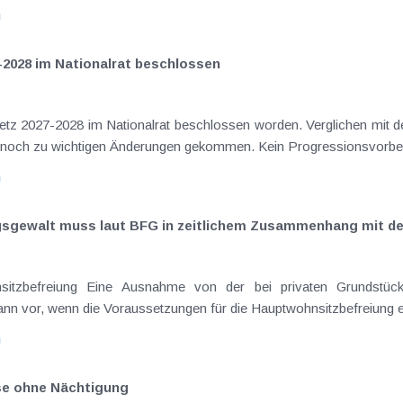
n
-2028 im Nationalrat beschlossen
setz 2027-2028 im Nationalrat beschlossen worden. Verglichen mit d
aus dem Juli 2026 ) ist es dabei vereinzelt noch zu wichtigen Ä
n
ngsgewalt muss laut BFG in zeitlichem Zusammenhang mit d
eräußerungen regelmäßig anfallenden
nn vor, wenn die Voraussetzungen für die Hauptwohnsitzbefreiung erfü
n
ise ohne Nächtigung