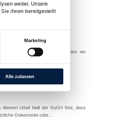
 Normalsteuersatz von 20 %,...
lysen weiter. Unsere
Sie ihnen bereitgestellt
Marketing
 einen Fall zu beurteilen, in dem ein
rsen Landwirten und lässt das...
Alle zulassen
unzureichende Angaben zum Leistungszeitraum oder zum Leistungsgegenstand auf der Rechnung durch zusätzliche Dokumente oder...