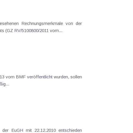
Finanzverwaltung zunehmend restriktiver gehandhabt wird. Eine aktuelle Entscheidung des Bundesfinanzgerichts (GZ RV/5100800/2011 vom...
 Arbeitnehmer hat regelmäßig...
chieden