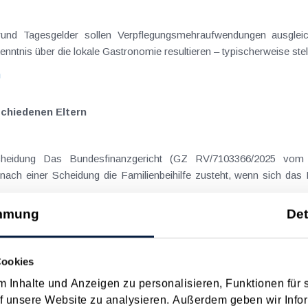
on Dienstreisen
enntnis über die lokale Gastronomie resultieren – typischerweise stell
n
schiedenen Eltern
hatte sich mit der Frage
nach einer Scheidung die Familienbeihilfe zusteht, wenn sich das
mmung
Det
n
ngslegung bei Umsätzen an Endverbraucher?
Cookies
 Inhalte und Anzeigen zu personalisieren, Funktionen für 
 aus Österreich zu beurteilen (Rs C-378/21, P-GmbH vom 08.12.20
f unsere Website zu analysieren. Außerdem geben wir Infor