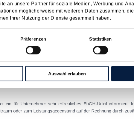
terwarf der Betreiber, die P-GmbH, die Eintrittsgelder irrtümlich dem
e an unsere Partner für soziale Medien, Werbung und Ana
mationen möglicherweise mit weiteren Daten zusammen, die 
men Ihrer Nutzung der Dienste gesammelt haben.
Rechnungsangaben sind für den Vorsteuerabzug wichtig
Präferenzen
Statistiken
s des VwGH (GZ Ro 2019/13/0030 vom 19.5.2020) hatte dieser
odukten betrieb. Der Steuerpflichtige erwirbt dabei Gemüse von dive
Auswahl erlauben
abzug bei fehlenden Rechnungsmerkmalen
 informiert. In diesem Urteil hielt der EuGH fest, dass