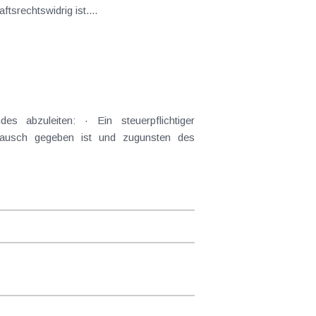
ehung der NoVA in die Bemessungsgrundlage der USt gemeinschaftsrechtswidrig ist....
stausch gegeben ist und zugunsten des