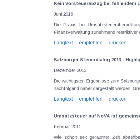
Kein Vorsteuerabzug bei fehlendem 
Juni 2015
Die Praxis bei Umsatzsteuerüberprüfungen zeigt, dass die Einhaltung der für den Vorsteuerabzug vorgesehenen Rechnungsmerkmale von der
Langtext
empfehlen
drucken
Salzburger Steuerdialog 2013 - High
Dezember 2013
Die wichtigsten Ergebnisse zum Salzburger Steuerdialog im Ber
Langtext
empfehlen
drucken
Umsatzsteuer auf NoVA ist gemeins
Februar 2011
Wie schon seit geraumer Zeit absehbar und vergle