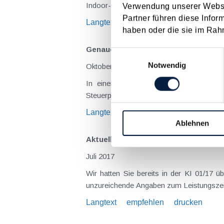
Indoor-Spielplatzes ging. Im Jahr 2019 un
Verwendung unserer Websit
Partner führen diese Infor
Langtext
empfehlen
drucken
haben oder die sie im Rah
Genaue Leistungsbeschreibung und 
Einwilligungsauswahl
Notwendig
Oktober 2020
In einem jüngst ergangenen Erkenntni
Steuerpflichtiger Großhandel mit Gemüsepr
Langtext
empfehlen
drucken
Ablehnen
Aktuelles zum Recht auf Vorsteuer
Juli 2017
Wir hatten Sie bereits in der KI 01/17 über ein für Unternehmer sehr erfreuliches EuGH-Urteil
Langtext
empfehlen
drucken