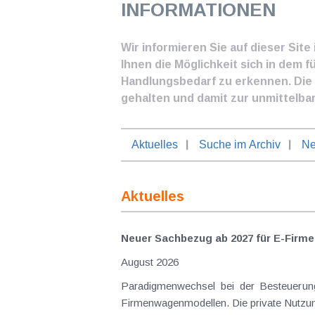
INFORMATIONEN
Wir informieren Sie auf dieser Sit
Ihnen die Möglichkeit sich in dem f
Handlungsbedarf zu erkennen. Die I
gehalten und damit zur unmittelba
Aktuelles
Suche im Archiv
Ne
Aktuelles
Neuer Sachbezug ab 2027 für E-Firme
August 2026
Paradigmenwechsel bei der Besteuerung von E-Dienstwagen Über Jahre hinweg galten reine 
Firmenwagenmodellen. Die private Nutzung