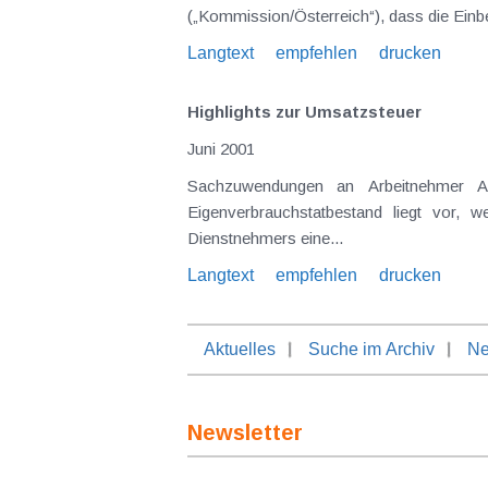
Langtext
empfehlen
drucken
Highlights zur Umsatzsteuer
Juni 2001
Sachzuwendungen an Arbeitnehmer Aus den Randzahlen 66 bis 73 der UStRL 2000 ist folgendes abzuleiten: · Ein steuerpflichtiger
Eigenverbrauchstatbestand liegt vor,
Dienstnehmers eine...
Langtext
empfehlen
drucken
Aktuelles
Suche im Archiv
Ne
Newsletter