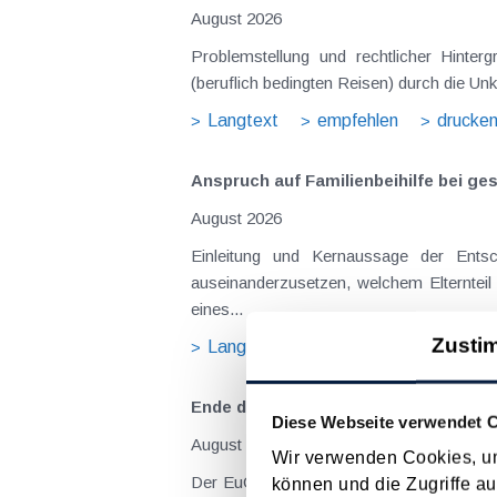
August 2026
Problemstellung und rechtlicher Hintergrund Tagesgelder sollen Verpflegungsmehraufwendungen ausgleichen, welche im Zuge v
(beruflich bedingten Reisen) durch die Unk
Langtext
empfehlen
drucke
Anspruch auf Familienbeihilfe bei ge
August 2026
Einleitung und Kernaussage der Entscheidung Das Bundesfinanzgericht (GZ RV/7103366/2025 vom 10.02.2026) 
auseinanderzusetzen, welchem Elternteil 
eines...
Zusti
Langtext
empfehlen
drucke
Ende der Steuerschuld kraft Rechnu
Diese Webseite verwendet 
August 2023
Wir verwenden Cookies, um
Der EuGH hatte im Jahre 2022 einen Fall
können und die Zugriffe au