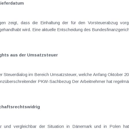
Lieferdatum
lights aus der Umsatzsteuer
eich Umsatzsteuer, welche Anfang Oktober 2013 vom BMF veröffentlicht wurden, sollen
nachfolgend näher dargestellt werden. Grenzüberschreitender PKW-Sachbezug Der
chaftsrechtswidrig
ichbar der Situation in Dänemark und in Polen hat der EuGH mit 22.12.2010 ents