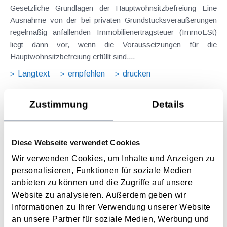
Gesetzliche Grundlagen der Hauptwohnsitzbefreiung Eine
Ausnahme von der bei privaten Grundstücksveräußerungen
regelmäßig anfallenden Immobilienertragsteuer (ImmoESt)
liegt dann vor, wenn die Voraussetzungen für die
Hauptwohnsitzbefreiung erfüllt sind....
Langtext
empfehlen
drucken
Tagesgelder auch bei eintägiger Reise ohne
Zustimmung
Details
Nächtigung
August 2026
Diese Webseite verwendet Cookies
Problemstellung und rechtlicher Hintergrund Tagesgelder
Wir verwenden Cookies, um Inhalte und Anzeigen zu
sollen Verpflegungsmehraufwendungen ausgleichen, welche
personalisieren, Funktionen für soziale Medien
im Zuge von Dienstreisen (beruflich bedingten Reisen) durch
anbieten zu können und die Zugriffe auf unsere
die Unkenntnis über die lokale Gastronomie resultieren –
Website zu analysieren. Außerdem geben wir
typischerweise stellt sich das Problem in der...
Informationen zu Ihrer Verwendung unserer Website
Langtext
empfehlen
drucken
an unsere Partner für soziale Medien, Werbung und