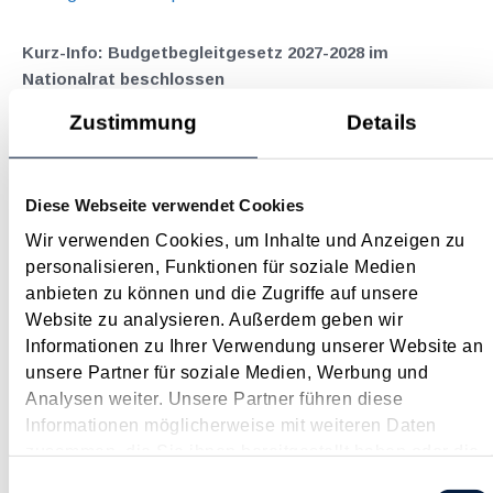
Kurz-Info: Budgetbegleitgesetz 2027-2028 im
Nationalrat beschlossen
August 2026
Zustimmung
Details
Anfang Juli 2026 ist das Budgetbegleitgesetz 2027-2028 im
Nationalrat beschlossen worden. Verglichen mit der
Diese Webseite verwendet Cookies
Regierungsvorlage ( siehe dazu Beitrag aus dem Juli 2026 )
ist es dabei vereinzelt noch zu wichtigen Änderungen
Wir verwenden Cookies, um Inhalte und Anzeigen zu
gekommen. Kein Progressionsvorbehalt bei der Erhöhung
personalisieren, Funktionen für soziale Medien
der...
anbieten zu können und die Zugriffe auf unsere
Website zu analysieren. Außerdem geben wir
Langtext
empfehlen
drucken
Informationen zu Ihrer Verwendung unserer Website an
unsere Partner für soziale Medien, Werbung und
Hauptwohnsitz​­befreiung – Verfügungsgewalt muss
Analysen weiter. Unsere Partner führen diese
laut BFG in zeitlichem Zusammenhang mit dem
Informationen möglicherweise mit weiteren Daten
Kaufvertrag stehen
zusammen, die Sie ihnen bereitgestellt haben oder die
August 2026
sie im Rahmen Ihrer Nutzung der Dienste gesammelt
Einwilligungsauswahl