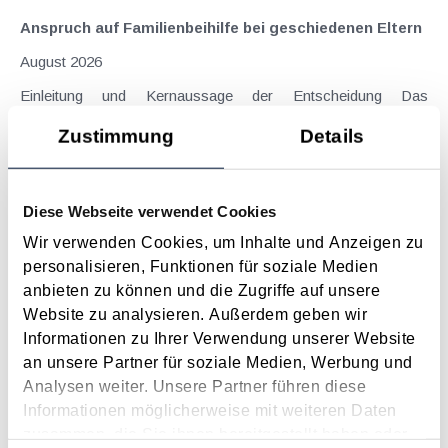
Anspruch auf Familienbeihilfe bei geschiedenen Eltern
August 2026
Einleitung und Kernaussage der Entscheidung Das
Bundesfinanzgericht (GZ RV/7103366/2025 vom 10.02.2026)
Zustimmung
Details
hatte sich mit der Frage auseinanderzusetzen, welchem
Elternteil nach einer Scheidung die Familienbeihilfe zusteht,
wenn sich das Kind tatsächlich überwiegend im Haushalt
Diese Webseite verwendet Cookies
eines...
Wir verwenden Cookies, um Inhalte und Anzeigen zu
Langtext
empfehlen
drucken
personalisieren, Funktionen für soziale Medien
anbieten zu können und die Zugriffe auf unsere
Maßnahmen vor Jahresende 2019 - Unternehmer
Website zu analysieren. Außerdem geben wir
November 2019
Informationen zu Ihrer Verwendung unserer Website
an unsere Partner für soziale Medien, Werbung und
Der näher rückende Jahreswechsel sollte Anlass für einem
Analysen weiter. Unsere Partner führen diese
Steuer-Check sein. Durch gezielte Maßnahmen vor
Informationen möglicherweise mit weiteren Daten
Jahresende kann man die Steuersituation optimieren oder
zusammen, die Sie ihnen bereitgestellt haben oder
Risiken senken. Im Folgenden stellen wir einige Beispiele vor.