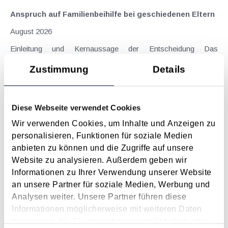
Anspruch auf Familienbeihilfe bei geschiedenen Eltern
August 2026
Einleitung und Kernaussage der Entscheidung Das
Bundesfinanzgericht (GZ RV/7103366/2025 vom 10.02.2026)
Zustimmung
Details
hatte sich mit der Frage auseinanderzusetzen, welchem
Elternteil nach einer Scheidung die Familienbeihilfe zusteht,
wenn sich das Kind tatsächlich überwiegend im Haushalt
Diese Webseite verwendet Cookies
eines...
Wir verwenden Cookies, um Inhalte und Anzeigen zu
Langtext
empfehlen
drucken
personalisieren, Funktionen für soziale Medien
anbieten zu können und die Zugriffe auf unsere
FAQ zum Energiekostenzuschuss - Update
Website zu analysieren. Außerdem geben wir
März 2023
Informationen zu Ihrer Verwendung unserer Website
an unsere Partner für soziale Medien, Werbung und
Um die Komplexität der Thematik Energiekostenzuschuss in
Analysen weiter. Unsere Partner führen diese
den Griff zu bekommen, gibt es umfangreiche von der aws
Informationen möglicherweise mit weiteren Daten
veröffentlichte FAQ (frequently asked questions). Der
zusammen, die Sie ihnen bereitgestellt haben oder
Fragenkatalog wurde zuletzt Ende Jänner 2023 aktualisiert