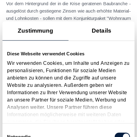
Vor dem Hintergrund der in die Krise geratenen Baubranche -
ausgelöst durch gestiegene Zinsen wie auch erhöhte Material-
und Lohnkosten - sollen mit dem Konjunkturpaket "Wohnraum
und Bauoffensive" wichtige konjunkturelle Impulse gesetzt
Zustimmung
Details
werden, leistbarer Wohnraum geschaffen...
Langtext
empfehlen
drucken
Diese Webseite verwendet Cookies
Betriebsausgaben
Wir verwenden Cookies, um Inhalte und Anzeigen zu
Januar 2024
personalisieren, Funktionen für soziale Medien
anbieten zu können und die Zugriffe auf unsere
Definition, Auflistung und Beschreibung der wichtigsten
Website zu analysieren. Außerdem geben wir
Betriebsausgaben.
Informationen zu Ihrer Verwendung unserer Website
Langtext
empfehlen
drucken
an unsere Partner für soziale Medien, Werbung und
Analysen weiter. Unsere Partner führen diese
Informationen möglicherweise mit weiteren Daten
Gebäudeentnahme zu steuerlichen Buchwerten
zusammen, die Sie ihnen bereitgestellt haben oder
Dezember 2023
die sie im Rahmen Ihrer Nutzung der Dienste
Einwilligungsauswahl
Bei Entnahmen von bebauten Grundstücken aus dem
gesammelt haben.
Notwendig