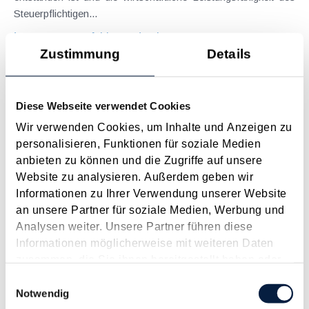
Steuerpflichtigen...
Langtext
empfehlen
drucken
Zustimmung
Details
Nicht alle Ausgaben für eine 24h-Pflege sind eine
"außergewöhnliche Belastung"
Diese Webseite verwendet Cookies
Juli 2021
Wir verwenden Cookies, um Inhalte und Anzeigen zu
Bei einer Betreuung von Pflegebedürftigen zu Hause sind die
personalisieren, Funktionen für soziale Medien
damit verbundenen Aufwendungen wie bei einer
anbieten zu können und die Zugriffe auf unsere
Heimbetreuung ab Bezug von Pflegegeld der Pflegestufe 1
Website zu analysieren. Außerdem geben wir
als außergewöhnliche Belastung abzugsfähig. Alternativ kann
Informationen zu Ihrer Verwendung unserer Website
der Pflegebedarf auch durch ein ärztliches...
an unsere Partner für soziale Medien, Werbung und
Analysen weiter. Unsere Partner führen diese
Langtext
empfehlen
drucken
Informationen möglicherweise mit weiteren Daten
zusammen, die Sie ihnen bereitgestellt haben oder
Hausbetreuung nach dem Hausbetreuungsgesetz
die sie im Rahmen Ihrer Nutzung der Dienste
Einwilligungsauswahl
Juni 2012
gesammelt haben.
Notwendig