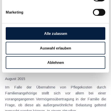
Januar 2018
Marketing
Einige BFG-Entscheidungen haben sich zuletzt mit der
steuerlichen Anerkennung von Ausgaben als
außergewöhnliche Belastungen befasst: Kein Kilometergeld
für Fahrten zur Kur : Werden Fahrten vom Wohnort zum
Alle zulassen
Kurhotel mit dem eigenen PKW (normales Kfz und kein...
Langtext
empfehlen
drucken
Auswahl erlauben
Außergewöhnliche Belastung für Pflegekosten - keine
Ablehnen
generelle Gegenrechnung mit übertragenem
Vermögen
August 2015
Im Falle der Übernahme von Pflegekosten durch
Familienangehörige stellt sich vor allem bei einer
vorangegangenen Vermögensübertragung in der Familie die
Frage, ob diese als außergewöhnliche Belastung geltend
gemacht werden können. In einem aktuellen...