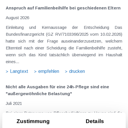
Anspruch auf Familienbeihilfe bei geschiedenen Eltern
August 2026
Einleitung und Kernaussage der Entscheidung Das
Bundesfinanzgericht (GZ RV/7103366/2025 vom 10.02.2026)
hatte sich mit der Frage auseinanderzusetzen, welchem
Elternteil nach einer Scheidung die Familienbeihilfe zusteht,
wenn sich das Kind tatsächlich überwiegend im Haushalt
eines...
Langtext
empfehlen
drucken
Nicht alle Ausgaben für eine 24h-Pflege sind eine
"außergewöhnliche Belastung"
Juli 2021
Bei einer Betreuung von Pflegebedürftigen zu Hause sind die
damit verbundenen Aufwendungen wie bei einer
Zustimmung
Details
Heimbetreuung ab Bezug von Pflegegeld der Pflegestufe 1