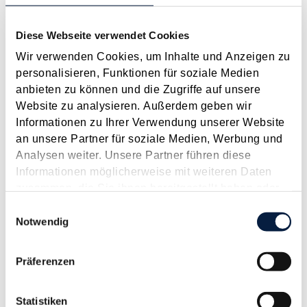
als außergewöhnliche Belastung abzugsfähig. Alternativ kann
der Pflegebedarf auch durch ein ärztliches...
Diese Webseite verwendet Cookies
Langtext
empfehlen
drucken
Wir verwenden Cookies, um Inhalte und Anzeigen zu
personalisieren, Funktionen für soziale Medien
anbieten zu können und die Zugriffe auf unsere
Zuzahlung zu Altersheimkosten als außergewöhnliche
Website zu analysieren. Außerdem geben wir
Belastung
Informationen zu Ihrer Verwendung unserer Website
Mai 2019
an unsere Partner für soziale Medien, Werbung und
Die Anforderungen an die Geltendmachung von Kosten als
Analysen weiter. Unsere Partner führen diese
außergewöhnliche Belastung umfassen die Aspekte der
Informationen möglicherweise mit weiteren Daten
Außergewöhnlichkeit , Zwangsläufigkeit und der wesentlichen
zusammen, die Sie ihnen bereitgestellt haben oder
Beeinträchtigung der wirtschaftlichen Leistungsfähigkeit .
die sie im Rahmen Ihrer Nutzung der Dienste
Einwilligungsauswahl
Überdies darf die...
gesammelt haben.
Notwendig
Langtext
empfehlen
drucken
Präferenzen
Außergewöhnliche Belastungen - Erkenntnisse aus
aktuellen Entscheidungen
Statistiken