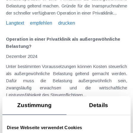
Belastung geltend machen. Gründe für die Inanspruchnahme
der schneller verfügbaren Operation in einer Privatklinik...
Langtext
empfehlen
drucken
Operation in einer Privatklinik als außergewöhnliche
Belastung?
Dezember 2024
Unter bestimmten Voraussetzungen können Kosten steuerlich
als außergewöhnliche Belastung geltend gemacht werden.
Dafür muss die Belastung außergewöhnlich sein,
zwangsläufig erwachsen und die wirtschaftliche
Leistungsfähigkeit des Steuerpflichtigen...
Zustimmung
Details
Langtext
empfehlen
drucken
Zuzahlung zu Altersheimkosten als außergewöhnliche
Diese Webseite verwendet Cookies
Belastung