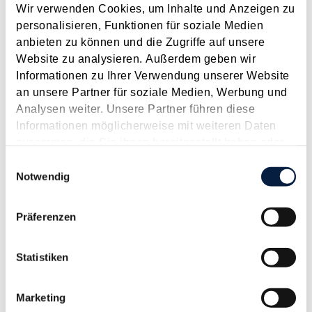
Wir verwenden Cookies, um Inhalte und Anzeigen zu
Mai 2019
personalisieren, Funktionen für soziale Medien
Die Anforderungen an die Geltendmachung von Kosten als
anbieten zu können und die Zugriffe auf unsere
außergewöhnliche Belastung umfassen die Aspekte der
Website zu analysieren. Außerdem geben wir
Außergewöhnlichkeit , Zwangsläufigkeit und der wesentlichen
Informationen zu Ihrer Verwendung unserer Website
Beeinträchtigung der wirtschaftlichen Leistungsfähigkeit .
an unsere Partner für soziale Medien, Werbung und
Überdies darf die...
Analysen weiter. Unsere Partner führen diese
Informationen möglicherweise mit weiteren Daten
Langtext
empfehlen
drucken
zusammen, die Sie ihnen bereitgestellt haben oder
die sie im Rahmen Ihrer Nutzung der Dienste
Einwilligungsauswahl
Strenge Anforderungen an Familienheimfahrten und
gesammelt haben.
Notwendig
doppelte Haushaltsführung
Mai 2019
Präferenzen
Die Kosten für Familienheimfahrten bzw. für doppelte
Haushaltsführung können unter bestimmten Voraussetzungen
Statistiken
als Werbungskosten steuerlich geltend gemacht werden.
Wesentliches Kriterium dabei ist, dass die Arbeitsstätte vom
Familienwohnort so weit entfernt ist...
Marketing