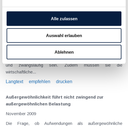
Langtext
empfehlen
drucken
Strenge Maßstäbe für Krankheitskosten als
Alle zulassen
„außergewöhnliche Belastung“
August 2016
Auswahl erlauben
Außergewöhnliche Belastungen sind Ausgaben, die dem
privaten Bereich zuzuordnen sind. Um diese Ausgaben von
Ablehnen
der Steuer absetzen zu können, müssen sie außergewöhnlich
und zwangsläufig sein. Zudem müssen sie die
wirtschaftliche...
Langtext
empfehlen
drucken
Außergewöhnlichkeit führt nicht zwingend zur
außergewöhnlichen Belastung
November 2009
Die Frage, ob Aufwendungen als außergewöhnliche