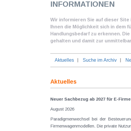
INFORMATIONEN
Wir informieren Sie auf dieser Sit
Ihnen die Möglichkeit sich in dem f
Handlungsbedarf zu erkennen. Die I
gehalten und damit zur unmittelba
Aktuelles
Suche im Archiv
Ne
Aktuelles
Neuer Sachbezug ab 2027 für E-Firme
August 2026
Paradigmenwechsel bei der Besteuerung von E-Dienstwagen Über Jahre hinweg galten reine 
Firmenwagenmodellen. Die private Nutzung