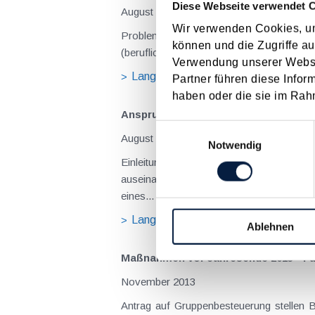
Diese Webseite verwendet 
August 2026
Wir verwenden Cookies, um
Problemstellung und rechtlicher Hintergrund Tagesgelder sollen Verpflegungsmehraufwendungen ausgleichen, welche im Zuge v
können und die Zugriffe au
(beruflich bedingten Reisen) durch die Unk
Verwendung unserer Websit
Langtext
empfehlen
drucke
Partner führen diese Infor
haben oder die sie im Rah
Anspruch auf Familienbeihilfe bei ge
Einwilligungsauswahl
August 2026
Notwendig
Einleitung und Kernaussage der Entscheidung Das Bundesfinanzgericht (GZ RV/7103366/2025 vom 10.02.2026) 
auseinanderzusetzen, welchem Elternteil 
eines...
Langtext
empfehlen
drucke
Ablehnen
Maßnahmen vor Jahresende 2013 - F
November 2013
Antrag auf Gruppenbesteuerung stellen Bei Kapitalgesellschaften kann durch Bildung einer Unternehmensgruppe die Möglichkeit geschaffen werden,