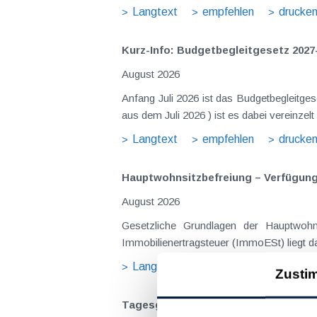
Langtext
empfehlen
drucke
Kurz-Info: Budgetbegleitgesetz 2027
August 2026
Anfang Juli 2026 ist das Budgetbegleitge
Langtext
empfehlen
drucke
Hauptwohnsitz​­befreiung – Verfügu
August 2026
Gesetzliche Grundlagen der Hauptwohnsitzbefreiung Eine Ausnahme von der bei privaten Grundstücksv
Immobilienertragsteuer (ImmoESt) liegt da
Langtext
empfehlen
drucke
Zusti
Tagesgelder auch bei eintägiger Re