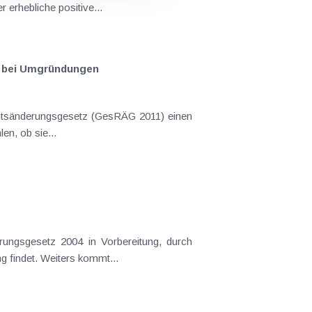
Gewinne und Verluste (auch ausländische) der einbezogenen Gesellschaften auszugleichen. Dies bietet mitunter erhebliche positive...
en bei Umgründungen
ei wählen, ob sie...
ungsgesetz 2004 in Vorbereitung, durch
recht Eingang findet. Weiters kommt...