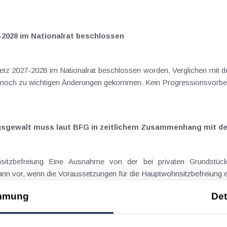
n
-2028 im Nationalrat beschlossen
setz 2027-2028 im Nationalrat beschlossen worden. Verglichen mit d
aus dem Juli 2026 ) ist es dabei vereinzelt noch zu wichtigen Ä
n
ngsgewalt muss laut BFG in zeitlichem Zusammenhang mit d
eräußerungen regelmäßig anfallenden
nn vor, wenn die Voraussetzungen für die Hauptwohnsitzbefreiung erfü
n
mmung
Det
ise ohne Nächtigung