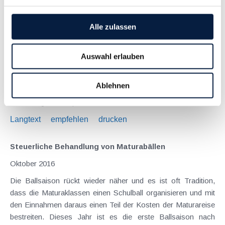
Erwartete steuerliche Änderungen durch das neue
Regierungsprogramm
Alle zulassen
Januar 2018
Das neue Regierungsprogramm für den Zeitraum 2017 bis
Auswahl erlauben
2022 ist rund 180 Seiten stark und umfasst sehr allgemein
gehaltene Themenbereiche wie z.B. "Staat und Europa",
Ablehnen
"Zukunft und Gesellschaft" oder auch "Standort und
Nachhaltigkeit". Geplante steuerliche...
Langtext
empfehlen
drucken
Steuerliche Behandlung von Maturabällen
Oktober 2016
Die Ballsaison rückt wieder näher und es ist oft Tradition,
dass die Maturaklassen einen Schulball organisieren und mit
den Einnahmen daraus einen Teil der Kosten der Maturareise
bestreiten. Dieses Jahr ist es die erste Ballsaison nach