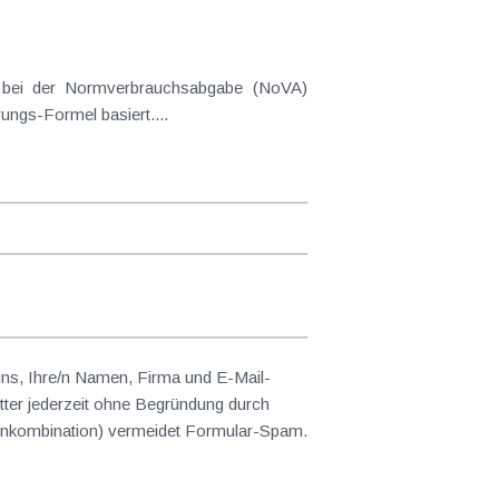
gekommen. Neu ist vor allem der Berechnungsmodus für die NoVA, welcher auf der so genannten Ökologisierungs-Formel basiert....
 uns, Ihre/n Namen, Firma und E-Mail-
ter jederzeit ohne Begründung durch
abenkombination) vermeidet Formular-Spam.