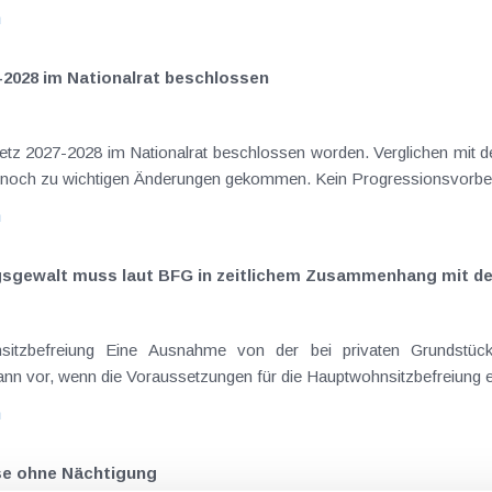
n
-2028 im Nationalrat beschlossen
setz 2027-2028 im Nationalrat beschlossen worden. Verglichen mit d
aus dem Juli 2026 ) ist es dabei vereinzelt noch zu wichtigen Ä
n
ngsgewalt muss laut BFG in zeitlichem Zusammenhang mit d
eräußerungen regelmäßig anfallenden
nn vor, wenn die Voraussetzungen für die Hauptwohnsitzbefreiung erfü
n
ise ohne Nächtigung