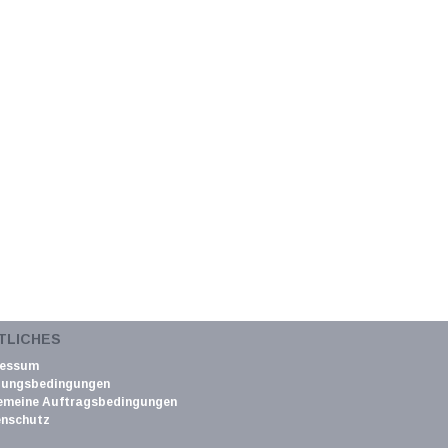
TLICHES
ressum
zungsbedingungen
emeine Auftragsbedingungen
nschutz