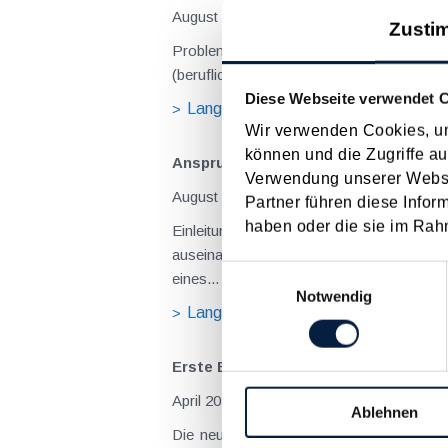
August 2026
Zusti
Problemstellung und rechtlicher Hintergrund Tagesgelder sollen Verpflegungsmehraufwendungen ausgleichen, welche im Zuge v
(beruflich bedingten Reisen) durch die Unk
Diese Webseite verwendet 
Langtext
empfehlen
drucke
Wir verwenden Cookies, um
können und die Zugriffe au
Anspruch auf Familienbeihilfe bei ge
Verwendung unserer Websit
August 2026
Partner führen diese Infor
haben oder die sie im Rah
Einleitung und Kernaussage der Entscheidung Das Bundesfinanzgericht (GZ RV/7103366/2025 vom 10.02.2026) 
auseinanderzusetzen, welchem Elternteil 
Einwilligungsauswahl
eines...
Notwendig
Langtext
empfehlen
drucke
Erste Budgetsanierungs­maßnahmen
April 2025
Ablehnen
Die neue Bundesregierung sieht in ihrem