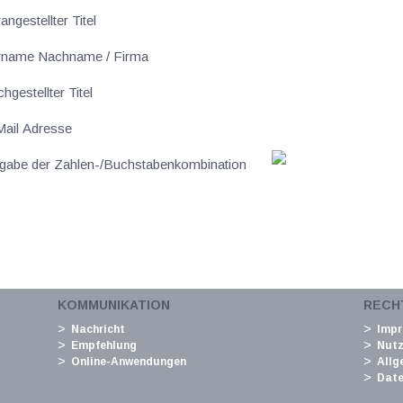
angestellter Titel
rname Nachname / Firma
hgestellter Titel
ail Adresse
gabe der Zahlen-/Buchstabenkombination
KOMMUNIKATION
RECH
Nachricht
Imp
Empfehlung
Nut
Online-Anwendungen
Allg
Date