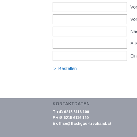
Vor
Vo
Nac
E-M
Ein
KONTAKTDATEN
T +43 6215 6116 100
F +43 6215 6116 160
E
office@flachgau-treuhand.at