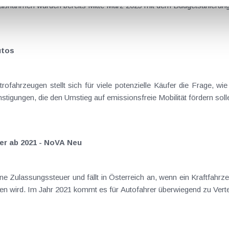
maßnahmen wurden bereits Mitte März 2025 mit dem Budgetsanieru
utos
fahrzeugen stellt sich für viele potenzielle Käufer die Frage, wie
nstigungen, die den Umstieg auf emissionsfreie Mobilität fördern solle
er ab 2021 - NoVA Neu
 Zulassungssteuer und fällt in Österreich an, wenn ein Kraftfahrzeu
en wird. Im Jahr 2021 kommt es für Autofahrer überwiegend zu Verte