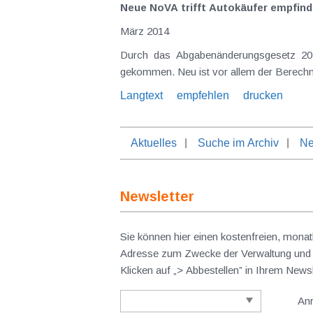
Neue NoVA trifft Autokäufer empfind
März 2014
Durch das Abgabenänderungsgesetz 2014 ist es mit 1. März 2014 auch zu beträchtlichen Änderungen bei der Normverbrauchsabgabe (NoVA)
Langtext
empfehlen
drucken
Aktuelles
Suche im Archiv
Ne
Newsletter
Sie können hier einen kostenfreien, monat
Adresse zum Zwecke der Verwaltung und V
Klicken auf „> Abbestellen” in Ihrem New
An