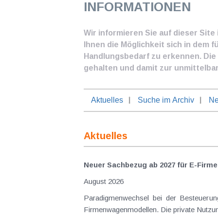
INFORMATIONEN
Wir informieren Sie auf dieser Sit
Ihnen die Möglichkeit sich in dem f
Handlungsbedarf zu erkennen. Die I
gehalten und damit zur unmittelba
Aktuelles
Suche im Archiv
Ne
Aktuelles
Neuer Sachbezug ab 2027 für E-Firme
August 2026
Paradigmenwechsel bei der Besteuerung von E-Dienstwagen Über Jahre hinweg galten reine 
Firmenwagenmodellen. Die private Nutzung