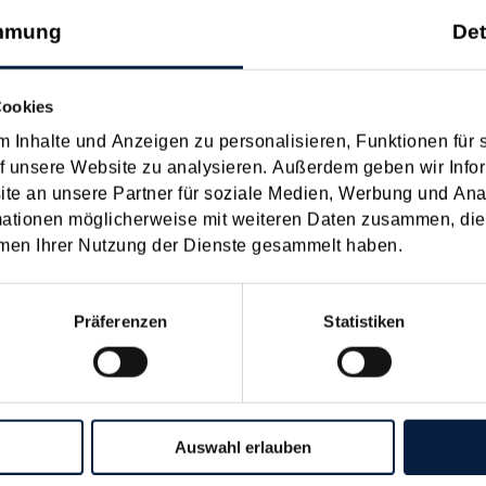
mmung
Det
on Dienstreisen
enntnis über die lokale Gastronomie resultieren – typischerweise stell
Cookies
n
 Inhalte und Anzeigen zu personalisieren, Funktionen für 
f unsere Website zu analysieren. Außerdem geben wir Infor
schiedenen Eltern
e an unsere Partner für soziale Medien, Werbung und Ana
mationen möglicherweise mit weiteren Daten zusammen, die 
men Ihrer Nutzung der Dienste gesammelt haben.
hatte sich mit der Frage
nach einer Scheidung die Familienbeihilfe zusteht, wenn sich das
Präferenzen
Statistiken
n
 beschlossen
Auswahl erlauben
 Regierungsprogramm mitunter einige steuerliche Änderungen vor 