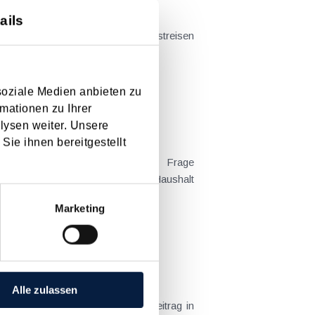
ails
t sich das Problem in der...
soziale Medien anbieten zu
mationen zu Ihrer
lysen weiter. Unsere
Sie ihnen bereitgestellt
 Kind tatsächlich überwiegend im Haushalt
Marketing
Alle zulassen
( siehe dazu auch den anderen Beitrag in