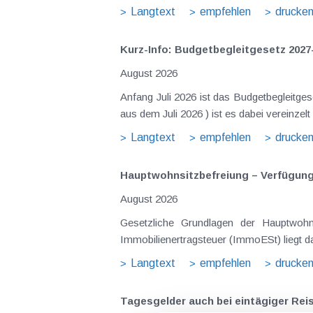
Langtext
empfehlen
drucke
Kurz-Info: Budgetbegleitgesetz 2027
August 2026
Anfang Juli 2026 ist das Budgetbegleitge
Langtext
empfehlen
drucke
Hauptwohnsitz​­befreiung – Verfügu
August 2026
Gesetzliche Grundlagen der Hauptwohnsitzbefreiung Eine Ausnahme von der bei privaten Grundstücksv
Immobilienertragsteuer (ImmoESt) liegt da
Langtext
empfehlen
drucke
Tagesgelder auch bei eintägiger Re