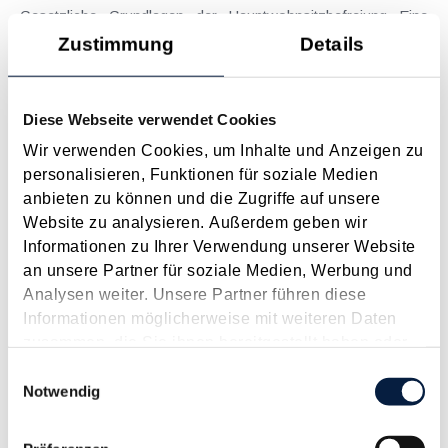
Gesetzliche Grundlagen der Hauptwohnsitzbefreiung Eine
Ausnahme von der bei privaten Grundstücksveräußerungen
Zustimmung
Details
regelmäßig anfallenden Immobilienertragsteuer (ImmoESt)
liegt dann vor, wenn die Voraussetzungen für die
Hauptwohnsitzbefreiung erfüllt sind....
Diese Webseite verwendet Cookies
Langtext
empfehlen
drucken
Wir verwenden Cookies, um Inhalte und Anzeigen zu
personalisieren, Funktionen für soziale Medien
anbieten zu können und die Zugriffe auf unsere
Tagesgelder auch bei eintägiger Reise ohne
Website zu analysieren. Außerdem geben wir
Nächtigung
Informationen zu Ihrer Verwendung unserer Website
August 2026
an unsere Partner für soziale Medien, Werbung und
Problemstellung und rechtlicher Hintergrund Tagesgelder
Analysen weiter. Unsere Partner führen diese
sollen Verpflegungsmehraufwendungen ausgleichen, welche
Informationen möglicherweise mit weiteren Daten
im Zuge von Dienstreisen (beruflich bedingten Reisen) durch
zusammen, die Sie ihnen bereitgestellt haben oder
die Unkenntnis über die lokale Gastronomie resultieren –
die sie im Rahmen Ihrer Nutzung der Dienste
Einwilligungsauswahl
typischerweise stellt sich das Problem in der...
gesammelt haben.
Notwendig
Langtext
empfehlen
drucken