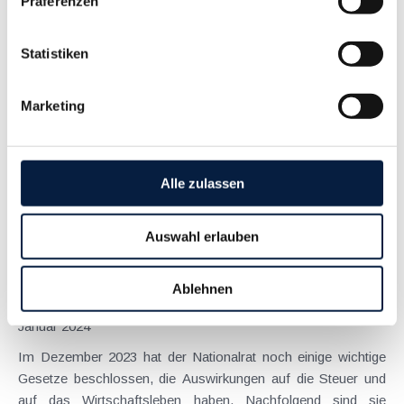
Präferenzen
Anspruch auf Familienbeihilfe bei geschiedenen Eltern
Statistiken
August 2026
Einleitung und Kernaussage der Entscheidung Das
Marketing
Bundesfinanzgericht (GZ RV/7103366/2025 vom 10.02.2026)
hatte sich mit der Frage auseinanderzusetzen, welchem
Elternteil nach einer Scheidung die Familienbeihilfe zusteht,
wenn sich das Kind tatsächlich überwiegend im Haushalt
Alle zulassen
eines...
Langtext
empfehlen
drucken
Auswahl erlauben
Nationalrat mit wichtigen Gesetzesbeschlüssen zum
Ablehnen
Jahreswechsel
Januar 2024
Im Dezember 2023 hat der Nationalrat noch einige wichtige
Gesetze beschlossen, die Auswirkungen auf die Steuer und
auf das Wirtschaftsleben haben. Nachfolgend sind sie