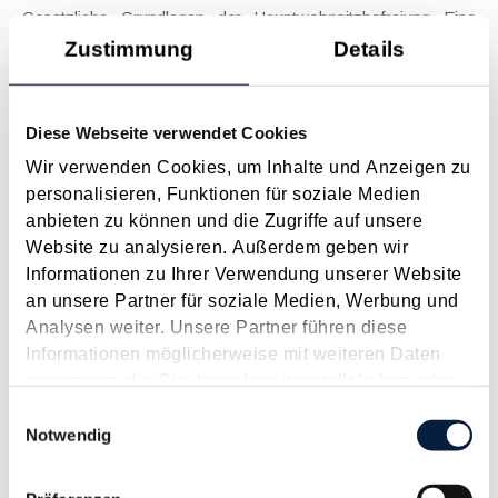
Gesetzliche Grundlagen der Hauptwohnsitzbefreiung Eine
Ausnahme von der bei privaten Grundstücksveräußerungen
Zustimmung
Details
regelmäßig anfallenden Immobilienertragsteuer (ImmoESt)
liegt dann vor, wenn die Voraussetzungen für die
Hauptwohnsitzbefreiung erfüllt sind....
Diese Webseite verwendet Cookies
Langtext
empfehlen
drucken
Wir verwenden Cookies, um Inhalte und Anzeigen zu
personalisieren, Funktionen für soziale Medien
anbieten zu können und die Zugriffe auf unsere
Tagesgelder auch bei eintägiger Reise ohne
Website zu analysieren. Außerdem geben wir
Nächtigung
Informationen zu Ihrer Verwendung unserer Website
August 2026
an unsere Partner für soziale Medien, Werbung und
Problemstellung und rechtlicher Hintergrund Tagesgelder
Analysen weiter. Unsere Partner führen diese
sollen Verpflegungsmehraufwendungen ausgleichen, welche
Informationen möglicherweise mit weiteren Daten
im Zuge von Dienstreisen (beruflich bedingten Reisen) durch
zusammen, die Sie ihnen bereitgestellt haben oder
die Unkenntnis über die lokale Gastronomie resultieren –
die sie im Rahmen Ihrer Nutzung der Dienste
Einwilligungsauswahl
typischerweise stellt sich das Problem in der...
gesammelt haben.
Notwendig
Langtext
empfehlen
drucken