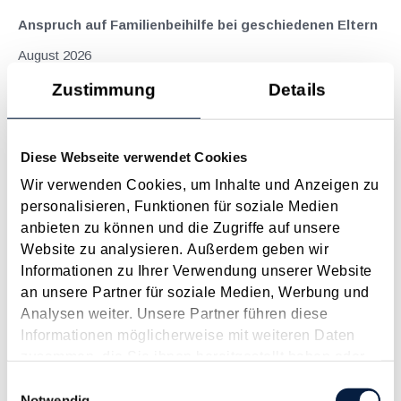
Anspruch auf Familienbeihilfe bei geschiedenen Eltern
August 2026
Einleitung und Kernaussage der Entscheidung Das
Zustimmung
Details
Bundesfinanzgericht (GZ RV/7103366/2025 vom 10.02.2026)
hatte sich mit der Frage auseinanderzusetzen, welchem
Elternteil nach einer Scheidung die Familienbeihilfe zusteht,
Diese Webseite verwendet Cookies
wenn sich das Kind tatsächlich überwiegend im Haushalt
Wir verwenden Cookies, um Inhalte und Anzeigen zu
eines...
personalisieren, Funktionen für soziale Medien
Langtext
empfehlen
drucken
anbieten zu können und die Zugriffe auf unsere
Website zu analysieren. Außerdem geben wir
Informationen zu Ihrer Verwendung unserer Website
Änderungen beim Onlineversandhandel ab 2021
an unsere Partner für soziale Medien, Werbung und
August 2020
Analysen weiter. Unsere Partner führen diese
Lockdown, Ausgehverbote, geschlossene Geschäfte - die
Informationen möglicherweise mit weiteren Daten
jüngste Krise hat gezeigt, dass neue Vertriebsstrukturen
zusammen, die Sie ihnen bereitgestellt haben oder
notwendig sind, um als Unternehmen in turbulenten Zeiten
die sie im Rahmen Ihrer Nutzung der Dienste
Einwilligungsauswahl
überleben zu können. Zwei Schlagworte dieser Zeit, um als
gesammelt haben.
Notwendig