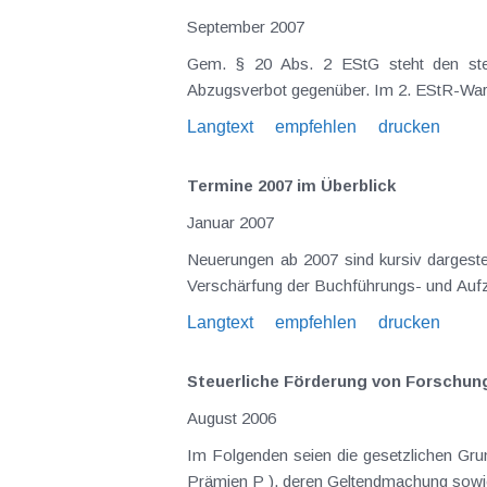
September 2007
Gem. § 20 Abs. 2 EStG steht den steuerfreien Einnahmen für in unmittelbarem wirtschaftlichen Zusammenhang stehende Aufwendungen ein
Abzugsverbot gegenüber. Im 2
Langtext
empfehlen
drucken
Termine 2007 im Überblick
Januar 2007
Neuerungen ab 2007 sind kursiv dargestellt Ab 1. Jänner UGB löst HGB ab KMU-Förderungsgesetz (KI 9.2006) BASEL II verpflichtend (KI 11.2006)
Langtext
empfehlen
drucken
Steuerliche Förderung von Forschung
August 2006
Im Folgenden seien die gesetzlichen Grund
Prämien P ), deren Geltendmachung 