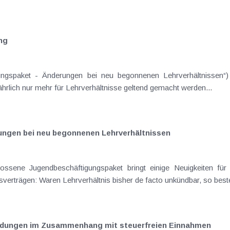
ng
ungspaket - Änderungen bei neu begonnenen Lehrverhältnissen“) 
hrlich nur mehr für Lehrverhältnisse geltend gemacht werden...
ngen bei neu begonnenen Lehrverhältnissen
ssene Jugendbeschäftigungspaket bringt einige Neuigkeiten für
beginnen: Flexible Auflösung von Lehrlingsverträgen: Waren Lehrverhältnis bisher de facto unkündbar, so b
endungen im Zusammenhang mit steuerfreien Einnahmen