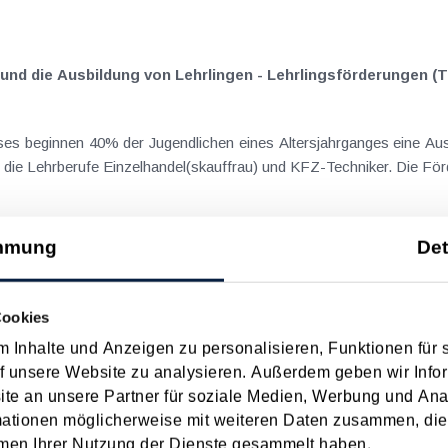
nd die Ausbildung von Lehrlingen - Lehrlingsförderungen (Te
es beginnen 40% der Jugendlichen eines Altersjahrganges eine Ausb
die Lehrberufe Einzelhandel(skauffrau) und KFZ-Techniker. Die Förd
mmung
Det
chsel - Für Arbeitgeber
Cookies
pro Dienstnehmer p.a.) Betriebsveranstaltungen (z.B. Weihnachtsfeier) 365 €.
Sachzuwendungen (z.B. Weihnachtsgeschenk) 186 €. Freiwillige soziale Zuwendungen an den
 Inhalte und Anzeigen zu personalisieren, Funktionen für 
f unsere Website zu analysieren. Außerdem geben wir Infor
e an unsere Partner für soziale Medien, Werbung und Ana
mationen möglicherweise mit weiteren Daten zusammen, die 
r Arbeitgeber
men Ihrer Nutzung der Dienste gesammelt haben.