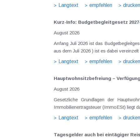
Langtext
empfehlen
drucke
Kurz-Info: Budgetbegleitgesetz 2027
August 2026
Anfang Juli 2026 ist das Budgetbegleitge
Langtext
empfehlen
drucke
Hauptwohnsitz​­befreiung – Verfügu
August 2026
Gesetzliche Grundlagen der Hauptwohnsitzbefreiung Eine Ausnahme von der bei privaten Grundstücksv
Immobilienertragsteuer (ImmoESt) liegt da
Langtext
empfehlen
drucke
Tagesgelder auch bei eintägiger Re