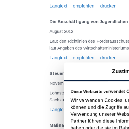
Langtext
empfehlen
drucken
Die Beschäftigung von Jugendlichen u
August 2012
Laut den Richtlinien des Förderausschuss
laut Angaben des Wirtschaftsministeriums 
Langtext
empfehlen
drucken
Zusti
Steuerliche Maßnahmen zum Jahreswe
November 2011
Diese Webseite verwendet 
Lohnsteuer- und beitragsfreie Zuwendungen an Dienstnehmer (
Wir verwenden Cookies, um
können und die Zugriffe au
Langtext
empfehlen
drucken
Verwendung unserer Websit
Partner führen diese Infor
Maßnahmen vor Jahresende 2010 - Fü
haben oder die sie im Rah