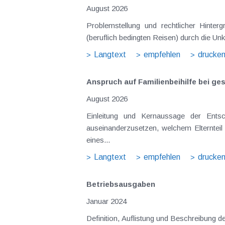
August 2026
Problemstellung und rechtlicher Hintergrund Tagesgelder sollen Verpflegungsmehraufwendungen ausgleichen, welche im Zuge v
(beruflich bedingten Reisen) durch die Unk
Langtext
empfehlen
drucke
Anspruch auf Familienbeihilfe bei ge
August 2026
Einleitung und Kernaussage der Entscheidung Das Bundesfinanzgericht (GZ RV/7103366/2025 vom 10.02.2026) 
auseinanderzusetzen, welchem Elternteil 
eines...
Langtext
empfehlen
drucke
Betriebsausgaben
Januar 2024
Definition, Auflistung und Beschreibung d