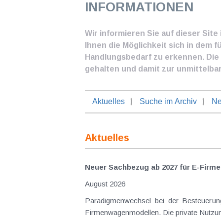
INFORMATIONEN
Wir informieren Sie auf dieser Sit
Ihnen die Möglichkeit sich in dem f
Handlungsbedarf zu erkennen. Die I
gehalten und damit zur unmittelba
Aktuelles
Suche im Archiv
Ne
Aktuelles
Neuer Sachbezug ab 2027 für E-Firme
August 2026
Paradigmenwechsel bei der Besteuerung von E-Dienstwagen Über Jahre hinweg galten reine 
Firmenwagenmodellen. Die private Nutzung