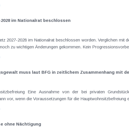
n
-2028 im Nationalrat beschlossen
setz 2027-2028 im Nationalrat beschlossen worden. Verglichen mit d
aus dem Juli 2026 ) ist es dabei vereinzelt noch zu wichtigen Ä
n
ngsgewalt muss laut BFG in zeitlichem Zusammenhang mit d
eräußerungen regelmäßig anfallenden
nn vor, wenn die Voraussetzungen für die Hauptwohnsitzbefreiung erfü
n
ise ohne Nächtigung