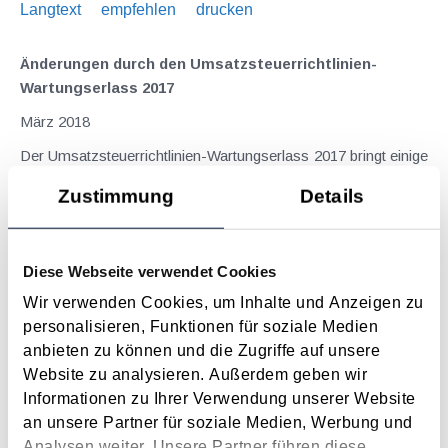
Langtext
empfehlen
drucken
Änderungen durch den Umsatzsteuerrichtlinien-
Wartungserlass 2017
März 2018
Der Umsatzsteuerrichtlinien-Wartungserlass 2017 bringt einige
Klarstellungen. Ausgewählte wesentliche Themen werden
Zustimmung
Details
nachfolgend dargestellt. Fruchtgenussrecht Die unentgeltliche
Übereignung eines Wirtschaftsgutes gegen Vorbehalt des
Fruchtgenusses ist mangels Gegenleistung...
Diese Webseite verwendet Cookies
Langtext
empfehlen
drucken
Wir verwenden Cookies, um Inhalte und Anzeigen zu
personalisieren, Funktionen für soziale Medien
Kein Unfallversicherungsschutz bei privaten
anbieten zu können und die Zugriffe auf unsere
Tätigkeiten auf dem Nachhauseweg von der Arbeit
Website zu analysieren. Außerdem geben wir
Februar 2017
Informationen zu Ihrer Verwendung unserer Website
an unsere Partner für soziale Medien, Werbung und
Der Oberste Gerichtshof (OGH) hatte sich unlängst (GZ 10
Analysen weiter. Unsere Partner führen diese