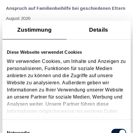
Anspruch auf Familienbeihilfe bei geschiedenen Eltern
August 2026
Einleitung und Kernaussage der Entscheidung Das
Zustimmung
Details
Bundesfinanzgericht (GZ RV/7103366/2025 vom 10.02.2026)
hatte sich mit der Frage auseinanderzusetzen, welchem
Elternteil nach einer Scheidung die Familienbeihilfe zusteht,
Diese Webseite verwendet Cookies
wenn sich das Kind tatsächlich überwiegend im Haushalt
Wir verwenden Cookies, um Inhalte und Anzeigen zu
eines...
personalisieren, Funktionen für soziale Medien
Langtext
empfehlen
drucken
anbieten zu können und die Zugriffe auf unsere
Website zu analysieren. Außerdem geben wir
Informationen zu Ihrer Verwendung unserer Website
BMF-Aussagen zur Mitarbeiter­prämie 2025
an unsere Partner für soziale Medien, Werbung und
Dezember 2025
Analysen weiter. Unsere Partner führen diese
Mit dem Budgetbegleitgesetz 2025 wurde die
Informationen möglicherweise mit weiteren Daten
Mitarbeiterprämie zur Mitarbeiterprämie 2025 "relaunched".
zusammen, die Sie ihnen bereitgestellt haben oder
Hiermit können Arbeitgeber im Jahr 2025 Zulagen und
die sie im Rahmen Ihrer Nutzung der Dienste
Einwilligungsauswahl
Bonuszahlungen bis zu 1.000 € einem oder mehreren
gesammelt haben.
Notwendig