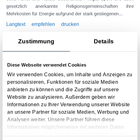
gesetzlich anerkannte Religionsgemeinschaften ihre
Mehrkosten für Energie aufgrund der stark gestiegenen...
Langtext
empfehlen
drucken
Zustimmung
Details
Ausweitung der steuerlichen Spendenbegünstigung
geplant
August 2023
Diese Webseite verwendet Cookies
Anfang Juli 2023 wurden in einem Ministerratsvortrag geplante
Wir verwenden Cookies, um Inhalte und Anzeigen zu
Änderungen im Zusammenhang mit der Ausweitung der
personalisieren, Funktionen für soziale Medien
steuerlichen Spendenbegünstigung präsentiert. Dabei sollen
anbieten zu können und die Zugriffe auf unsere
die steuerlichen Spendenbegünstigungen sowohl erweitert als
Website zu analysieren. Außerdem geben wir
auch maßgeblich vereinfacht werden....
Informationen zu Ihrer Verwendung unserer Website
Langtext
empfehlen
drucken
an unsere Partner für soziale Medien, Werbung und
Analysen weiter. Unsere Partner führen diese
Informationen möglicherweise mit weiteren Daten
Spendenliste - Absetzbare Spenden
zusammen, die Sie ihnen bereitgestellt haben oder
Januar 2023