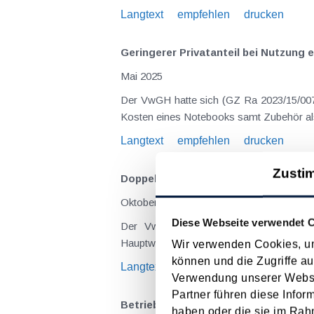
Langtext
empfehlen
drucken
Geringerer Privatanteil bei Nutzung
Mai 2025
Der VwGH hatte sich (GZ Ra 2023/15/007
Kosten eines Notebooks samt Zubehör als
Langtext
empfehlen
drucken
Zusti
Doppelte Haushaltsführung bei Verl
Oktober 2024
Diese Webseite verwendet 
Der VwGH (GZ Ra 2023/15/0087 vom 29.
Hauptwohnsitz in der Steiermark, wo sie i
Wir verwenden Cookies, um
können und die Zugriffe au
Langtext
empfehlen
drucken
Verwendung unserer Websit
Partner führen diese Infor
Betriebsausgaben
haben oder die sie im Rah