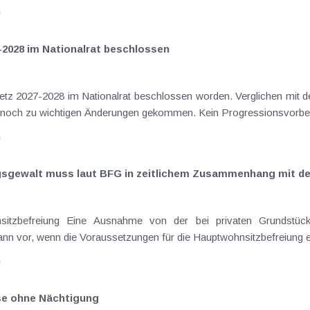
n
-2028 im Nationalrat beschlossen
setz 2027-2028 im Nationalrat beschlossen worden. Verglichen mit d
aus dem Juli 2026 ) ist es dabei vereinzelt noch zu wichtigen Ä
n
ngsgewalt muss laut BFG in zeitlichem Zusammenhang mit d
eräußerungen regelmäßig anfallenden
nn vor, wenn die Voraussetzungen für die Hauptwohnsitzbefreiung erfü
n
ise ohne Nächtigung