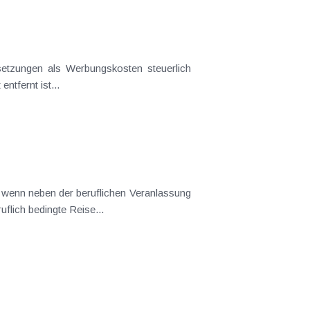
ium dabei ist, dass die Arbeitsstätte vom Familienwohnort so weit entfernt ist...
tes Interesse (selbst in untergeordnetem Ausmaß) hinzukommt . Typischer Anlassfall ist eine beruflich bedingte Reise...