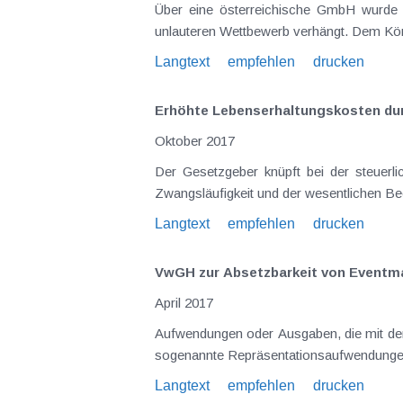
Über eine österreichische GmbH wurde nach einem Kartellverfahren von der Europäischen Kommission eine G
Langtext
empfehlen
drucken
Erhöhte Lebenserhaltungskosten dur
Oktober 2017
Der Gesetzgeber knüpft bei der steuerlichen Geltendmachung als außergewöhnliche Bela
Langtext
empfehlen
drucken
VwGH zur Absetzbarkeit von Eventm
April 2017
Aufwendungen oder Ausgaben, die mit der privaten Lebensführung zusammenhängen, dürfen steuerlich nicht geltend gemacht werden. Das gilt auc
Langtext
empfehlen
drucken