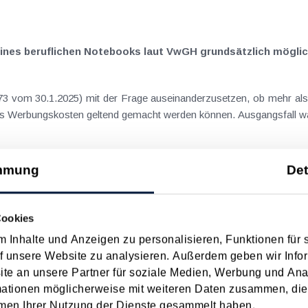
 eines beruflichen Notebooks laut VwGH grundsätzlich mögli
3 vom 30.1.2025) mit der Frage auseinanderzusetzen, ob mehr als 
 Werbungskosten geltend gemacht werden können. Ausgangsfall war, 
mmung
Det
egung des Wohnsitzes zum (Ehe-)Partner?
Cookies
5.2024) hatte sich mit der Konstellation auseinanderzusetzen,
n dem gesamten Zeitraum beruflich als Beamtin tätig ist, nach der Eh
 Inhalte und Anzeigen zu personalisieren, Funktionen für 
f unsere Website zu analysieren. Außerdem geben wir Infor
e an unsere Partner für soziale Medien, Werbung und Ana
mationen möglicherweise mit weiteren Daten zusammen, die 
men Ihrer Nutzung der Dienste gesammelt haben.