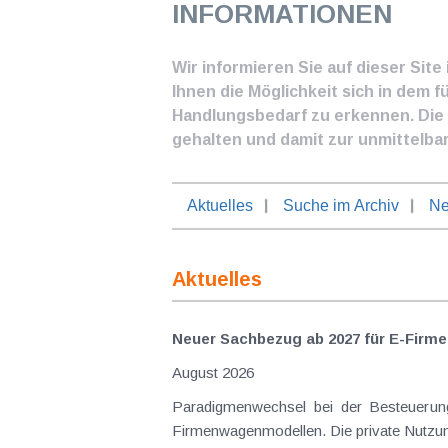
INFORMATIONEN
Wir informieren Sie auf dieser Sit
Ihnen die Möglichkeit sich in dem f
Handlungsbedarf zu erkennen. Die I
gehalten und damit zur unmittelba
Aktuelles
Suche im Archiv
Ne
Aktuelles
Neuer Sachbezug ab 2027 für E-Firme
August 2026
Paradigmenwechsel bei der Besteuerung von E-Dienstwagen Über Jahre hinweg galten reine 
Firmenwagenmodellen. Die private Nutzung