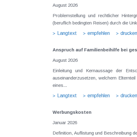
August 2026
Problemstellung und rechtlicher Hintergrund Tagesgelder sollen Verpflegungsmehraufwendungen ausgleichen, welche im Zuge v
(beruflich bedingten Reisen) durch die Unk
Langtext
empfehlen
drucke
Anspruch auf Familienbeihilfe bei ge
August 2026
Einleitung und Kernaussage der Entscheidung Das Bundesfinanzgericht (GZ RV/7103366/2025 vom 10.02.2026) 
auseinanderzusetzen, welchem Elternteil 
eines...
Langtext
empfehlen
drucke
Werbungskosten
Januar 2026
Definition, Auflistung und Beschreibung 