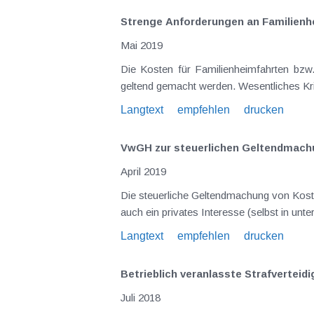
Strenge Anforderungen an Familienh
Mai 2019
Die Kosten für Familienheimfahrten bzw. für doppelte Haushaltsführung können unter bestimmten Voraussetzungen als Werbungskosten steuerlich
Langtext
empfehlen
drucken
VwGH zur steuerlichen Geltendmachu
April 2019
Die steuerliche Geltendmachung von Kosten wird von der Finanzver
Langtext
empfehlen
drucken
Betrieblich veranlasste Strafvertei
Juli 2018