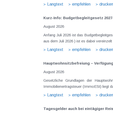
Langtext
empfehlen
drucke
Kurz-Info: Budgetbegleitgesetz 2027
August 2026
Anfang Juli 2026 ist das Budgetbegleitge
Langtext
empfehlen
drucke
Hauptwohnsitz​­befreiung – Verfügu
August 2026
Gesetzliche Grundlagen der Hauptwohnsitzbefreiung Eine Ausnahme von der bei privaten Grundstücksv
Immobilienertragsteuer (ImmoESt) liegt da
Langtext
empfehlen
drucke
Tagesgelder auch bei eintägiger Re