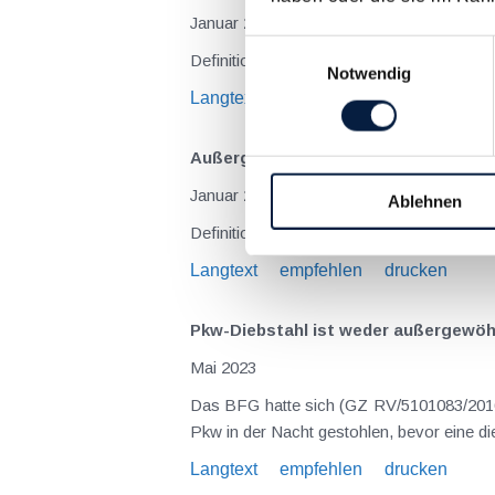
Januar 2024
Einwilligungsauswahl
Definition, Auflistung und Beschreibung d
Notwendig
Langtext
empfehlen
drucken
Außergewöhnliche Belastungen
Januar 2024
Ablehnen
Definition, Auflistung und Beschreibung
Langtext
empfehlen
drucken
Pkw-Diebstahl ist weder außergewöh
Mai 2023
Das BFG hatte sich (GZ RV/5101083/2016 v
Pkw in der Nacht gestohlen, bevor eine di
Langtext
empfehlen
drucken