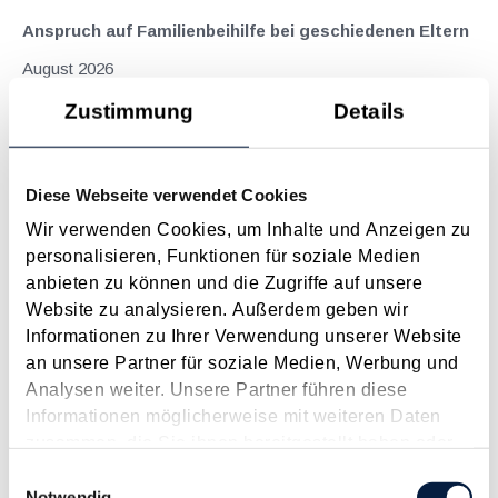
Anspruch auf Familienbeihilfe bei geschiedenen Eltern
August 2026
Einleitung und Kernaussage der Entscheidung Das
Zustimmung
Details
Bundesfinanzgericht (GZ RV/7103366/2025 vom 10.02.2026)
hatte sich mit der Frage auseinanderzusetzen, welchem
Elternteil nach einer Scheidung die Familienbeihilfe zusteht,
Diese Webseite verwendet Cookies
wenn sich das Kind tatsächlich überwiegend im Haushalt
Wir verwenden Cookies, um Inhalte und Anzeigen zu
eines...
personalisieren, Funktionen für soziale Medien
Langtext
empfehlen
drucken
anbieten zu können und die Zugriffe auf unsere
Website zu analysieren. Außerdem geben wir
Informationen zu Ihrer Verwendung unserer Website
Nationalrat mit wichtigen Gesetzesbeschlüssen zum
an unsere Partner für soziale Medien, Werbung und
Jahreswechsel
Analysen weiter. Unsere Partner führen diese
Januar 2024
Informationen möglicherweise mit weiteren Daten
Im Dezember 2023 hat der Nationalrat noch einige wichtige
zusammen, die Sie ihnen bereitgestellt haben oder
Gesetze beschlossen, die Auswirkungen auf die Steuer und
die sie im Rahmen Ihrer Nutzung der Dienste
Einwilligungsauswahl
auf das Wirtschaftsleben haben. Nachfolgend sind sie
gesammelt haben.
Notwendig