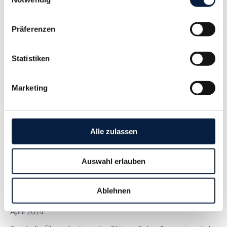
überblickmäßig dargestellt. Start-up-Förderungsgesetz Das
von BMF und BMJ ins Leben gerufene...
Präferenzen
Langtext
empfehlen
drucken
Statistiken
Erhöhung der Kategoriemietzinse
März 2018
Marketing
Durch die Überschreitung des 5%igen Schwellenwerts seit der
letzten Anhebung im April 2014 wurden die Kategoriemietzinse
mit Wirkung 1. Februar 2018 neu festgesetzt. Die erhöhten
Alle zulassen
Werte können bei N euverträgen bereits ab Februar 2018
vereinbart werden und sind...
Auswahl erlauben
Langtext
empfehlen
drucken
Ablehnen
Erhöhung Kategoriemietzinse und Richtwerte
April 2014